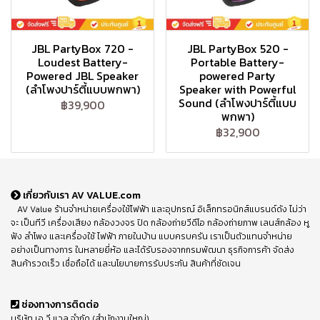
JBL PartyBox 720 -
JBL PartyBox 520 -
Loudest Battery-
Portable Battery-
Powered JBL Speaker
powered Party
(ลำโพงปาร์ตี้แบบพกพา)
Speaker with Powerful
Sound (ลำโพงปาร์ตี้แบบ
฿39,900
พกพา)
฿32,900
เกี่ยวกับเรา AV VALUE.com
AV Value ร้านจำหน่ายเครื่องใช้ไฟฟ้า และอุปกรณ์ อิเล็กทรอนิกส์แบรนด์ดัง ไม่ว่า
จะ เป็นทีวี เครื่องเสียง กล้องวงจร ปิด กล้องถ่ายวีดีโอ กล้องถ่ายภาพ เลนส์กล้อง หู
ฟัง ลำโพง และเครื่องใช้ ไฟฟ้า ภายในบ้าน แบบครบครัน เราเป็นตัวแทนจำหน่าย
อย่างเป็นทางการ ในหลายยี่ห้อ และได้รับรองจากกรมพัฒนา ธุรกิจการค้า จัดส่ง
สินค้ารวดเร็ว เชื่อถือได้ และนโยบายการรับประกัน สินค้าที่ชัดเจน
ช่องทางการติดต่อ
บริษัท เอ วี แวลู จำกัด (สำนักงานใหญ่)