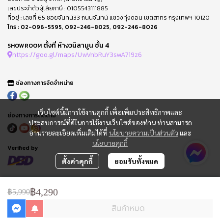
เลขประจำตัวผู้เสียภาษี : 0105543111885
ที่อยู่ : เลขที่ 65 ซอยจันทน์33 ถนนจันทน์ แขวงทุ่งดอน เขตสาทร กรุงเทพฯ 10120
โทร :
02-096-5595
,
092-246-8025
,
092-246-8026
ตั้งที่ ห้างวนิลามูน ชั้น 4
SHOWROOM
https://goo.gl/maps/UwVnbRuY3swA719z6
ช่องทางการจัดจำหน่าย
เว็บไซต์นี้มีการใช้งานคุกกี้ เพื่อเพิ่มประสิทธิภาพและ
ช่องทางการติดตาม
ประสบการณ์ที่ดีในการใช้งานเว็บไซต์ของท่าน ท่านสามารถ
อ่านรายละเอียดเพิ่มเติมได้ที่
นโยบายความเป็นส่วนตัว
และ
นโยบายคุกกี้
Verified by
ตั้งค่าคุกกี้
ยอมรับทั้งหมด
FAQ : คำถามที่พบบ่อย
ข้อกำหนดการใช้
฿4,290
฿5,990
นโยบายความเป็นส่วนตัว
สินค้าหมด
การจัดการ Cookie
แจ้งชำระเงิน