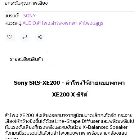
ยกระดับคุณภาพเสียง
แบรนด์:
SONY
หมวดหมู่:
AUDIO
,
ลำโพง
,
ลำโพงพกพา ลำโพงบลูทูธ
แชร์
รายละเอียดสินค้า
Sony SRS-XE200 - ลำโพงไร้สายแบบพกพา
XE200 X ซีรีส์
ลำโพง XE200 ส่งเสียงออกมาจากยูนิตขนาดเล็กกะทัดรัด กระจาย
เสียงให้กว้างยิ่งขึ้นได้ด้วย Line-Shape Diffuser และเพลิดเพลินไป
กับแรงดันเสียงที่ทรงพลังและคมชัดด้วย X-Balanced Speaker
ทั้งหมดนี้รวบรวมไว้แล้วในลำโพงแบบพกพาพร้อมสายคล้องแสน
สะดวก