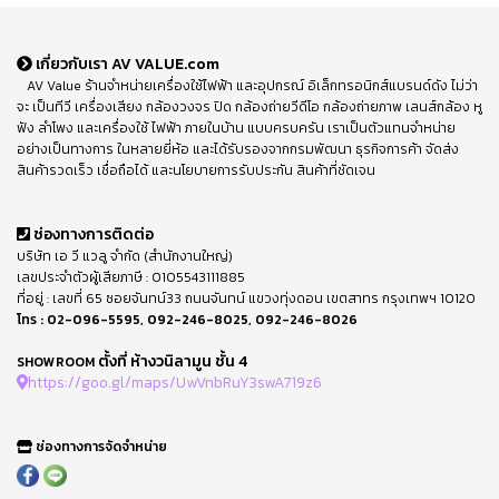
เกี่ยวกับเรา AV VALUE.com
AV Value ร้านจำหน่ายเครื่องใช้ไฟฟ้า และอุปกรณ์ อิเล็กทรอนิกส์แบรนด์ดัง ไม่ว่า
จะ เป็นทีวี เครื่องเสียง กล้องวงจร ปิด กล้องถ่ายวีดีโอ กล้องถ่ายภาพ เลนส์กล้อง หู
ฟัง ลำโพง และเครื่องใช้ ไฟฟ้า ภายในบ้าน แบบครบครัน เราเป็นตัวแทนจำหน่าย
อย่างเป็นทางการ ในหลายยี่ห้อ และได้รับรองจากกรมพัฒนา ธุรกิจการค้า จัดส่ง
สินค้ารวดเร็ว เชื่อถือได้ และนโยบายการรับประกัน สินค้าที่ชัดเจน
ช่องทางการติดต่อ
บริษัท เอ วี แวลู จำกัด (สำนักงานใหญ่)
เลขประจำตัวผู้เสียภาษี : 0105543111885
ที่อยู่ : เลขที่ 65 ซอยจันทน์33 ถนนจันทน์ แขวงทุ่งดอน เขตสาทร กรุงเทพฯ 10120
โทร :
02-096-5595
,
092-246-8025
,
092-246-8026
ตั้งที่ ห้างวนิลามูน ชั้น 4
SHOWROOM
https://goo.gl/maps/UwVnbRuY3swA719z6
ช่องทางการจัดจำหน่าย