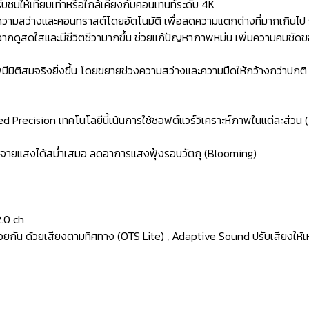
บชมให้เทียบเท่าหรือใกล้เคียงกับคอนเทนท์ระดับ 4K
ามสว่างและคอนทราสต์โดยอัตโนมัติ เพื่อลดความแตกต่างที่มากเกินไป ระห
ากดูสดใสและมีชีวิตชีวามากขึ้น ช่วยแก้ปัญหาภาพหม่น เพิ่มความคมชั
มิติสมจริงยิ่งขึ้น โดยขยายช่วงความสว่างและความมืดให้กว้างกว่าปกติ ท
Precision เทคโนโลยีนี้เน้นการใช้ซอฟต์แวร์วิเคราะห์ภาพในแต่ละส่วน (Z
กระจายแสงได้สม่ำเสมอ ลดอาการแสงฟุ้งรอบวัตถุ (Blooming)
2.0 ch
ยกัน ด้วยเสียงตามทิศทาง (OTS Lite) , Adaptive Sound ปรับเสียงให้เ