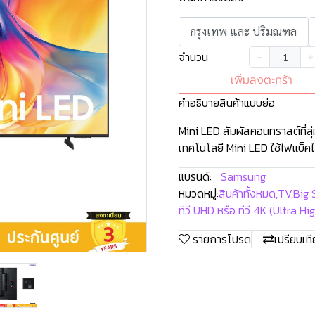
กรุงเทพ และ ปริมณฑล
จำนวน
เพิ่มลงตะกร้า
คำอธิบายสินค้าแบบย่อ
Mini LED สัมผัสคอนทราสต์ที่ลุ่มล
เทคโนโลยี Mini LED ใช้ไฟแบ็คไ
แบรนด์:
Samsung
หมวดหมู่:
สินค้าทั้งหมด
,
TV
,
Big 
ทีวี UHD หรือ ทีวี 4K (Ultra H
รายการโปรด
เปรียบเท