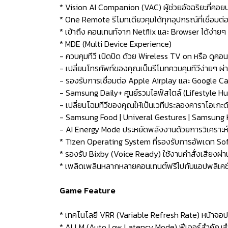
* Vision AI Companion (VAC) ผู้ช่วยอัจฉริยะที่คอยป
* One Remote รีโมทเดียวคุมได้ทุกอุปกรณ์ที่เชื่อมต่
* เข้าถึง คอนเทนท์จาก Netflix และ Browser ได้ง่ายๆ 
* MDE (Multi Device Experience)
- ควบคุมทีวี เปิดปิด ด้วย Wireless TV on หรือ ดูค
- เปลี่ยนโทรศัพท์ของคุณเป็นรีโมทควบคุมทีวีง่ายๆ 
- รองรับการเชื่อมต่อ Apple Airplay และ Google C
- Samsung Daily+ ศูนย์รวมไลฟ์สไตล์ (Lifestyle Hub) 
- เปลี่ยนโฉมทีวีของคุณให้เป็นเวทีประลองคาราโอเกะด้
- Samsung Food | Univeral Gestures | Samsung 
- AI Energy Mode ประหยัดพลังงานด้วยการวิเคราะห์อ
* Tizen Operating System ที่รองรับการอัพเดท Sof
* รองรับ Bixby (Voice Ready) ใช้งานคำสั่งเสียงผ่า
* เพลิดเพลินหลากหลายคอนเทนต์ฟรีไปกับแอปพลิเคช
Game Feature
* เทคโนโลยี VRR (Variable Refresh Rate) หน้าจอปร
* ALLM (Auto Low Latency Mode) ฟีเจอร์สำคัญสำห