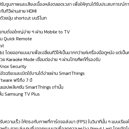
รับจูนภาพและเสียงเบื้องหลังตลอดเวลา เพื่อให้คุณได้รับประสบการณ์การรั
อกับทีวีผ่านสาย HDMI
ด้วยปุ่ม shortcut บนรีโมท
อนเทนต์จอใหญ่ง่าย ๆ ผ่าน Mobile to TV
ผ่าน Quick Remote
ast
โดยออกแบบมาเพื่อเปลี่ยนทีวีให้เป็นมากกว่าแค่เครื่องมือดูหนัง แต่เป็นศ
วย Karaoke Mode เชื่อมต่อง่าย ๆ ผ่านโทรศัพท์ที่รองรับ
Knox Security
ัจฉริยะและเปิดใช้งานได้ง่ายผ่าน SmartThings
tware ฟรีถึง 7 ปี
นแอปพลิเคชัน SmartThings เท่านั้น
ั่น Samsung TV Plus
ับความเร็ว ให้ตรงกับภาพที่การ์ดจอส่งมา (FPS) ในวินาทีนั้น ๆ แบบเรี
รับ การเล่นเกมซึ่งออกแบบมาเพื่อลดความหน่วง (Input Lag) โดยอัตโน