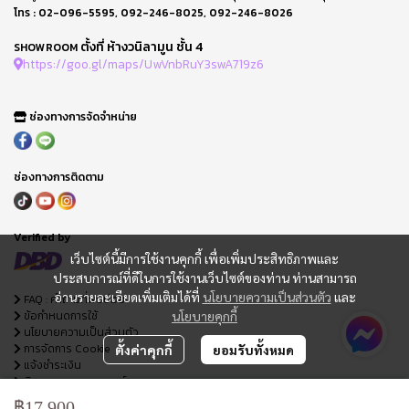
โทร :
02-096-5595
,
092-246-8025
,
092-246-8026
ตั้งที่ ห้างวนิลามูน ชั้น 4
SHOWROOM
https://goo.gl/maps/UwVnbRuY3swA719z6
ช่องทางการจัดจำหน่าย
ช่องทางการติดตาม
Verified by
เว็บไซต์นี้มีการใช้งานคุกกี้ เพื่อเพิ่มประสิทธิภาพและ
ประสบการณ์ที่ดีในการใช้งานเว็บไซต์ของท่าน ท่านสามารถ
อ่านรายละเอียดเพิ่มเติมได้ที่
นโยบายความเป็นส่วนตัว
และ
FAQ : คำถามที่พบบ่อย
ข้อกำหนดการใช้
นโยบายคุกกี้
นโยบายความเป็นส่วนตัว
การจัดการ Cookie
ตั้งค่าคุกกี้
ยอมรับทั้งหมด
แจ้งชำระเงิน
ติดตามสถานะออเดอร์
ใบเสนอราคา
฿17,900