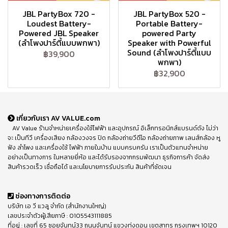
JBL PartyBox 720 -
JBL PartyBox 520 -
Loudest Battery-
Portable Battery-
Powered JBL Speaker
powered Party
(ลำโพงปาร์ตี้แบบพกพา)
Speaker with Powerful
Sound (ลำโพงปาร์ตี้แบบ
฿39,900
พกพา)
฿32,900
เกี่ยวกับเรา AV VALUE.com
AV Value ร้านจำหน่ายเครื่องใช้ไฟฟ้า และอุปกรณ์ อิเล็กทรอนิกส์แบรนด์ดัง ไม่ว่า
จะ เป็นทีวี เครื่องเสียง กล้องวงจร ปิด กล้องถ่ายวีดีโอ กล้องถ่ายภาพ เลนส์กล้อง หู
ฟัง ลำโพง และเครื่องใช้ ไฟฟ้า ภายในบ้าน แบบครบครัน เราเป็นตัวแทนจำหน่าย
อย่างเป็นทางการ ในหลายยี่ห้อ และได้รับรองจากกรมพัฒนา ธุรกิจการค้า จัดส่ง
สินค้ารวดเร็ว เชื่อถือได้ และนโยบายการรับประกัน สินค้าที่ชัดเจน
ช่องทางการติดต่อ
บริษัท เอ วี แวลู จำกัด (สำนักงานใหญ่)
เลขประจำตัวผู้เสียภาษี : 0105543111885
ที่อยู่ : เลขที่ 65 ซอยจันทน์33 ถนนจันทน์ แขวงทุ่งดอน เขตสาทร กรุงเทพฯ 10120