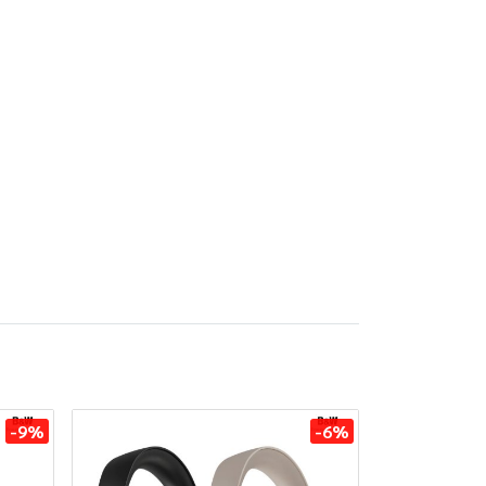
-9%
-6%