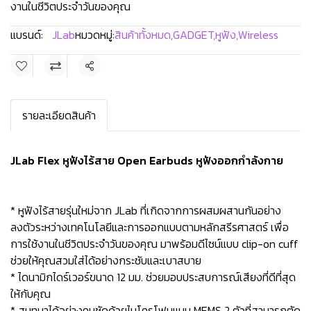
งานในชีวิตประจำวันของคุณ
แบรนด์:
JLab
หมวดหมู่:
สินค้าทั้งหมด
,
GADGET
,
หูฟัง
,
Wireless
แชร์
รายละเอียดสินค้า
JLab Flex หูฟังไร้สาย Open Earbuds หูฟังออกกำลังกาย
* หูฟังไร้สายรุ่นใหม่จาก JLab ที่เกิดจากการผสมผสานกันอย่าง
ลงตัวระหว่างเทคโนโลยีและการออกแบบตามหลักสรีรศาสตร์ เพื่อ
การใช้งานในชีวิตประจำวันของคุณ มาพร้อมดีไซน์แบบ clip-on cuff
ช่วยให้คุณสวมใส่ได้อย่างกระชับและเบาสบาย
* ไดนามิกไดร์เวอร์ขนาด 12 มม. ช่วยมอบประสบการณ์เสียงที่ดีที่สุด
ให้กับคุณ
* สนทนาได้อย่างคมชัดด้วยไมโครโฟนแบบ MEMS 2 ตัวที่สามารถตัด