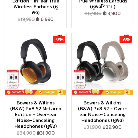
Edition - In-ear True
True Wireless Earbuds
Wireless Earbuds (หู
(หูฟังไร้สาย)
ฟัง)
฿17,900
฿14,900
฿19,990
฿16,990
-9%
-6%
Bowers & Wilkins
Bowers & Wilkins
(B&W) Px8 S2 McLaren
(B&W) Px8 S2 - Over-
Edition - Over-ear
ear Noise-Canceling
Noise-Canceling
Headphones (หูฟัง)
Headphones (หูฟัง)
฿31,900
฿29,900
฿34,900
฿31,900