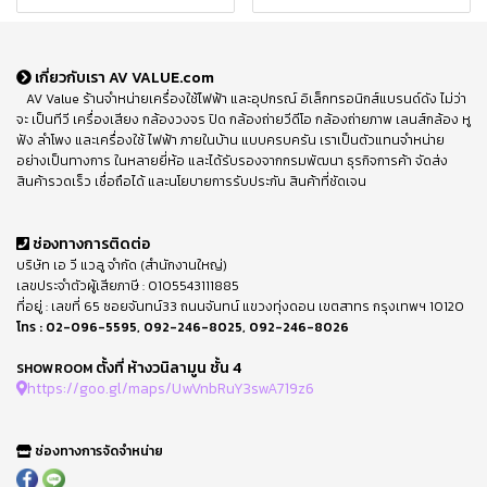
เกี่ยวกับเรา AV VALUE.com
AV Value ร้านจำหน่ายเครื่องใช้ไฟฟ้า และอุปกรณ์ อิเล็กทรอนิกส์แบรนด์ดัง ไม่ว่า
จะ เป็นทีวี เครื่องเสียง กล้องวงจร ปิด กล้องถ่ายวีดีโอ กล้องถ่ายภาพ เลนส์กล้อง หู
ฟัง ลำโพง และเครื่องใช้ ไฟฟ้า ภายในบ้าน แบบครบครัน เราเป็นตัวแทนจำหน่าย
อย่างเป็นทางการ ในหลายยี่ห้อ และได้รับรองจากกรมพัฒนา ธุรกิจการค้า จัดส่ง
สินค้ารวดเร็ว เชื่อถือได้ และนโยบายการรับประกัน สินค้าที่ชัดเจน
ช่องทางการติดต่อ
บริษัท เอ วี แวลู จำกัด (สำนักงานใหญ่)
เลขประจำตัวผู้เสียภาษี : 0105543111885
ที่อยู่ : เลขที่ 65 ซอยจันทน์33 ถนนจันทน์ แขวงทุ่งดอน เขตสาทร กรุงเทพฯ 10120
โทร :
02-096-5595
,
092-246-8025
,
092-246-8026
ตั้งที่ ห้างวนิลามูน ชั้น 4
SHOWROOM
https://goo.gl/maps/UwVnbRuY3swA719z6
ช่องทางการจัดจำหน่าย