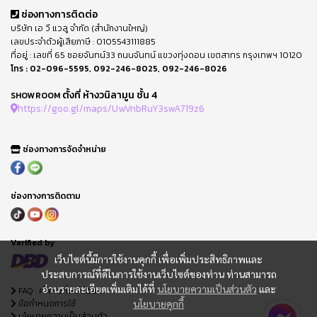
ช่องทางการติดต่อ
บริษัท เอ วี แวลู จำกัด (สำนักงานใหญ่)
เลขประจำตัวผู้เสียภาษี : 0105543111885
ที่อยู่ : เลขที่ 65 ซอยจันทน์33 ถนนจันทน์ แขวงทุ่งดอน เขตสาทร กรุงเทพฯ 10120
โทร :
02-096-5595
,
092-246-8025
,
092-246-8026
ตั้งที่ ห้างวนิลามูน ชั้น 4
SHOWROOM
https://goo.gl/maps/UwVnbRuY3swA719z6
ช่องทางการจัดจำหน่าย
ช่องทางการติดตาม
Verified by
เว็บไซต์นี้มีการใช้งานคุกกี้ เพื่อเพิ่มประสิทธิภาพและ
ประสบการณ์ที่ดีในการใช้งานเว็บไซต์ของท่าน ท่านสามารถ
อ่านรายละเอียดเพิ่มเติมได้ที่
นโยบายความเป็นส่วนตัว
และ
FAQ : คำถามที่พบบ่อย
ข้อกำหนดการใช้
นโยบายคุกกี้
นโยบายความเป็นส่วนตัว