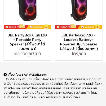
JBL PartyBox Club 120
JBL PartyBox 720 -
- Portable Party
Loudest Battery-
Speaker (ลำโพงปาร์ตี้
Powered JBL Speaker
แบบพกพา)
(ลำโพงปาร์ตี้แบบพกพา)
฿18,900
฿17,010
฿39,900
เกี่ยวกับเรา AV VALUE.com
AV Value ร้านจำหน่ายเครื่องใช้ไฟฟ้า และอุปกรณ์ อิเล็กทรอนิกส์แบรนด์ดัง ไม่ว่า
จะ เป็นทีวี เครื่องเสียง กล้องวงจร ปิด กล้องถ่ายวีดีโอ กล้องถ่ายภาพ เลนส์กล้อง หู
ฟัง ลำโพง และเครื่องใช้ ไฟฟ้า ภายในบ้าน แบบครบครัน เราเป็นตัวแทนจำหน่าย
อย่างเป็นทางการ ในหลายยี่ห้อ และได้รับรองจากกรมพัฒนา ธุรกิจการค้า จัดส่ง
สินค้ารวดเร็ว เชื่อถือได้ และนโยบายการรับประกัน สินค้าที่ชัดเจน