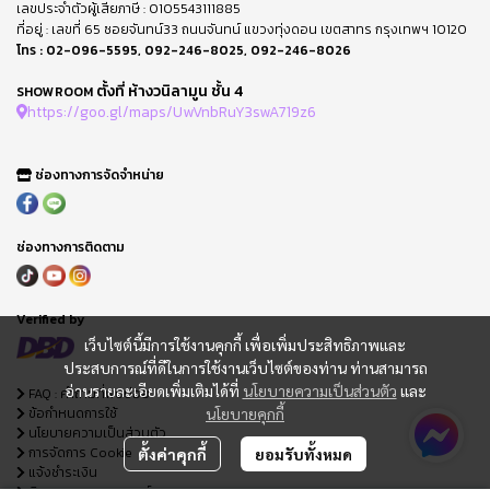
เลขประจำตัวผู้เสียภาษี : 0105543111885
ที่อยู่ : เลขที่ 65 ซอยจันทน์33 ถนนจันทน์ แขวงทุ่งดอน เขตสาทร กรุงเทพฯ 10120
โทร :
02-096-5595
,
092-246-8025
,
092-246-8026
ตั้งที่ ห้างวนิลามูน ชั้น 4
SHOWROOM
https://goo.gl/maps/UwVnbRuY3swA719z6
ช่องทางการจัดจำหน่าย
ช่องทางการติดตาม
Verified by
เว็บไซต์นี้มีการใช้งานคุกกี้ เพื่อเพิ่มประสิทธิภาพและ
ประสบการณ์ที่ดีในการใช้งานเว็บไซต์ของท่าน ท่านสามารถ
อ่านรายละเอียดเพิ่มเติมได้ที่
นโยบายความเป็นส่วนตัว
และ
FAQ : คำถามที่พบบ่อย
ข้อกำหนดการใช้
นโยบายคุกกี้
นโยบายความเป็นส่วนตัว
การจัดการ Cookie
ตั้งค่าคุกกี้
ยอมรับทั้งหมด
แจ้งชำระเงิน