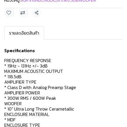
หมวดหมู่:
สินค้าทั้งหมด
,
AUDIO
,
ลำโพง
,
SUBWOOFER
แชร์
รายละเอียดสินค้า
Specifications
FREQUENCY RESPONSE
* 19Hz - 131Hz +/- 3dB
MAXIMUM ACOUSTIC OUTPUT
* 118.5dB
AMPLIFIER TYPE
* Class D with Analog Preamp Stage
AMPLIFIER POWER
* 300W RMS / 600W Peak
WOOFER
* 10" Ultra Long Throw Cerametallic
ENCLOSURE MATERIAL
* MDF
ENCLOSURE TYPE