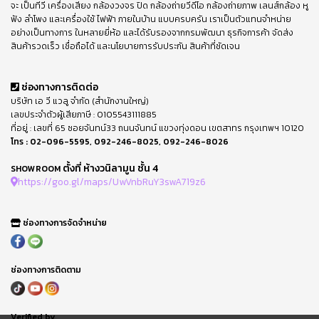
จะ เป็นทีวี เครื่องเสียง กล้องวงจร ปิด กล้องถ่ายวีดีโอ กล้องถ่ายภาพ เลนส์กล้อง หู
ฟัง ลำโพง และเครื่องใช้ ไฟฟ้า ภายในบ้าน แบบครบครัน เราเป็นตัวแทนจำหน่าย
อย่างเป็นทางการ ในหลายยี่ห้อ และได้รับรองจากกรมพัฒนา ธุรกิจการค้า จัดส่ง
สินค้ารวดเร็ว เชื่อถือได้ และนโยบายการรับประกัน สินค้าที่ชัดเจน
ช่องทางการติดต่อ
บริษัท เอ วี แวลู จำกัด (สำนักงานใหญ่)
เลขประจำตัวผู้เสียภาษี : 0105543111885
ที่อยู่ : เลขที่ 65 ซอยจันทน์33 ถนนจันทน์ แขวงทุ่งดอน เขตสาทร กรุงเทพฯ 10120
โทร :
02-096-5595
,
092-246-8025
,
092-246-8026
ตั้งที่ ห้างวนิลามูน ชั้น 4
SHOWROOM
https://goo.gl/maps/UwVnbRuY3swA719z6
ช่องทางการจัดจำหน่าย
ช่องทางการติดตาม
Verified by