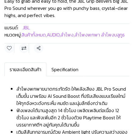
Easy to grab and easy to hold, the JBL Grip delivers big JBL
Pro Sound wherever you go with punchy bass, crystal-clear
highs, and perfect vibes.
แบรนด์:
JBL
หมวดหมู่:
สินค้าทั้งหมด
,
AUDIO
,
ลำโพง
,
ลำโพงพกพา ลำโพงบลูทูธ
แชร์
รายละเอียดสินค้า
Specification
ลำโพงพกพาขนาดกระทัดรัด ให้พลังเสียง JBL Pro Sound
เต็มขั้น มาพร้อม AI Sound Boost ที่ปรับเสียงแบบเรียลไทม์
ให้ทุกจังหวะดังกระหึ่ม คมชัด และนุ่มลึกยิ่งกว่าเดิม
ฟังเพลงได้นานสูงสุด 14 ชั่วโมง เพลิดเพลินต่อเนื่อง 12
ชั่วโมง และฟังเพิ่มอีก 2 ชั่วโมงด้วย Playtime Boost ให้
บรรยากาศดีๆ อยู่กับคุณได้นานขึ้น
เติมสีสันทุกอารมณ์ด้วย Ambient light ปรับความสว่างของ