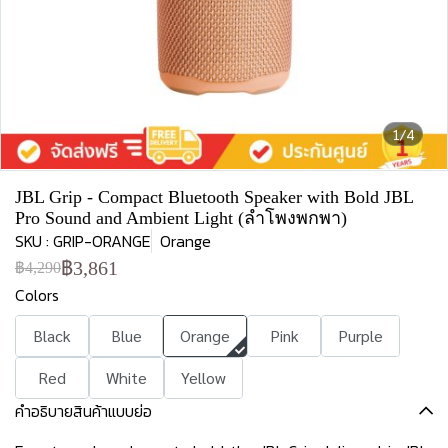
1/4
JBL Grip - Compact Bluetooth Speaker with Bold JBL
Pro Sound and Ambient Light (ลำโพงพกพา)
SKU : GRIP-ORANGE
Orange
฿3,861
฿4,290
Colors
Black
Blue
Orange
Pink
Purple
Red
White
Yellow
คำอธิบายสินค้าแบบย่อ