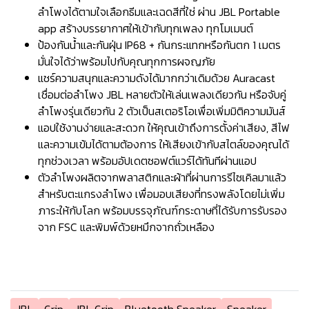
ลำโพงได้ตามใจเลือกธีมและเฉดสีที่ใช่ ผ่าน JBL Portable
app สร้างบรรยากาศให้เข้ากับทุกเพลง ทุกโมเมนต์
ป้องกันน้ำและกันฝุ่น IP68 + กันกระแทกหรือกันตก 1 เมตร
มั่นใจได้ว่าพร้อมไปกับคุณทุกการผจญภัย
แชร์ความสนุกและความดังได้มากกว่าเดิมด้วย Auracast
เชื่อมต่อลำโพง JBL หลายตัวให้เล่นเพลงเดียวกัน หรือจับคู่
ลำโพงรุ่นเดียวกัน 2 ตัวเป็นสเตอริโอเพื่อเพิ่มมิติความมันส์
แอปใช้งานง่ายและสะดวก ให้คุณเข้าถึงการตั้งค่าเสียง, สีไฟ
และความเข้มได้ตามต้องการ ให้เสียงเข้ากับสไตล์ของคุณได้
ทุกช่วงเวลา พร้อมอัปเดตซอฟต์แวร์ได้ทันทีผ่านแอป
ตัวลำโพงผลิตจากพลาสติกและผ้าที่ผ่านการรีไซเคิลมาแล้ว
สำหรับตะแกรงลำโพง เพื่อมอบเสียงที่ทรงพลังโดยไม่เพิ่ม
ภาระให้กับโลก พร้อมบรรจุภัณฑ์กระดาษที่ได้รับการรับรอง
จาก FSC และพิมพ์ด้วยหมึกจากถั่วเหลือง