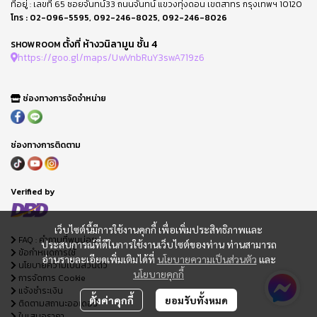
ที่อยู่ : เลขที่ 65 ซอยจันทน์33 ถนนจันทน์ แขวงทุ่งดอน เขตสาทร กรุงเทพฯ 10120
โทร :
02-096-5595
,
092-246-8025
,
092-246-8026
ตั้งที่ ห้างวนิลามูน ชั้น 4
SHOWROOM
https://goo.gl/maps/UwVnbRuY3swA719z6
ช่องทางการจัดจำหน่าย
ช่องทางการติดตาม
Verified by
เว็บไซต์นี้มีการใช้งานคุกกี้ เพื่อเพิ่มประสิทธิภาพและ
FAQ : คำถามที่พบบ่อย
ประสบการณ์ที่ดีในการใช้งานเว็บไซต์ของท่าน ท่านสามารถ
ข้อกำหนดการใช้
อ่านรายละเอียดเพิ่มเติมได้ที่
นโยบายความเป็นส่วนตัว
และ
นโยบายความเป็นส่วนตัว
นโยบายคุกกี้
การจัดการ Cookie
แจ้งชำระเงิน
ตั้งค่าคุกกี้
ยอมรับทั้งหมด
ติดตามสถานะออเดอร์
ใบเสนอราคา