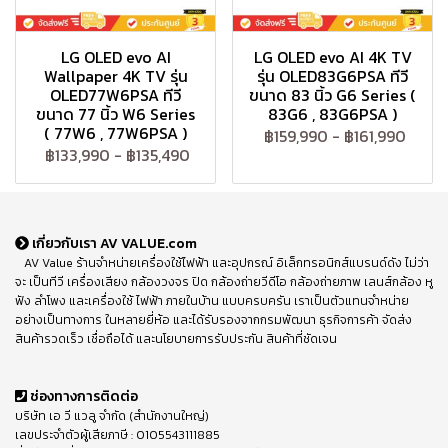
LG OLED evo AI
LG OLED evo AI 4K TV
Wallpaper 4K TV รุ่น
รุ่น OLED83G6PSA ทีวี
OLED77W6PSA ทีวี
ขนาด 83 นิ้ว G6 Series (
ขนาด 77 นิ้ว W6 Series
83G6 , 83G6PSA )
( 77W6 , 77W6PSA )
฿159,990
-
฿161,990
฿133,990
-
฿135,490
เกี่ยวกับเรา AV VALUE.com
AV Value ร้านจำหน่ายเครื่องใช้ไฟฟ้า และอุปกรณ์ อิเล็กทรอนิกส์แบรนด์ดัง ไม่ว่า
จะ เป็นทีวี เครื่องเสียง กล้องวงจร ปิด กล้องถ่ายวีดีโอ กล้องถ่ายภาพ เลนส์กล้อง หู
ฟัง ลำโพง และเครื่องใช้ ไฟฟ้า ภายในบ้าน แบบครบครัน เราเป็นตัวแทนจำหน่าย
อย่างเป็นทางการ ในหลายยี่ห้อ และได้รับรองจากกรมพัฒนา ธุรกิจการค้า จัดส่ง
สินค้ารวดเร็ว เชื่อถือได้ และนโยบายการรับประกัน สินค้าที่ชัดเจน
ช่องทางการติดต่อ
บริษัท เอ วี แวลู จำกัด (สำนักงานใหญ่)
เลขประจำตัวผู้เสียภาษี : 0105543111885