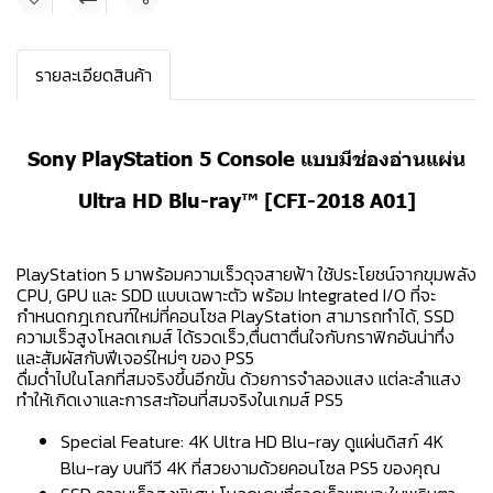
แชร์
รายละเอียดสินค้า
Sony PlayStation 5 Console แบบมีช่องอ่านแผ่น
Ultra HD Blu-ray™ [CFI-2018 A01]
PlayStation 5 มาพร้อมความเร็วดุจสายฟ้า ใช้ประโยชน์จากขุมพลัง
CPU, GPU และ SDD แบบเฉพาะตัว พร้อม Integrated I/O ที่จะ
กำหนดกฎเกณฑ์ใหม่ที่คอนโซล PlayStation สามารถทำได้, SSD
ความเร็วสูงโหลดเกมส์ ได้รวดเร็ว,ตื่นตาตื่นใจกับกราฟิกอันน่าทึ่ง
และสัมผัสกับฟีเจอร์ใหม่ๆ ของ PS5
ดื่มด่ำไปในโลกที่สมจริงขึ้นอีกขั้น ด้วยการจำลองแสง แต่ละลำแสง
ทำให้เกิดเงาและการสะท้อนที่สมจริงในเกมส์ PS5
Special Feature: 4K Ultra HD Blu-ray ดูแผ่นดิสก์ 4K
Blu-ray บนทีวี 4K ที่สวยงามด้วยคอนโซล PS5 ของคุณ