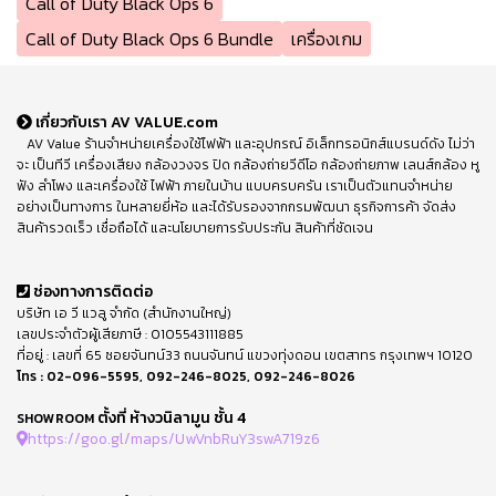
Call of Duty Black Ops 6
Call of Duty Black Ops 6 Bundle
เครื่องเกม
เกี่ยวกับเรา AV VALUE.com
AV Value ร้านจำหน่ายเครื่องใช้ไฟฟ้า และอุปกรณ์ อิเล็กทรอนิกส์แบรนด์ดัง ไม่ว่า
จะ เป็นทีวี เครื่องเสียง กล้องวงจร ปิด กล้องถ่ายวีดีโอ กล้องถ่ายภาพ เลนส์กล้อง หู
ฟัง ลำโพง และเครื่องใช้ ไฟฟ้า ภายในบ้าน แบบครบครัน เราเป็นตัวแทนจำหน่าย
อย่างเป็นทางการ ในหลายยี่ห้อ และได้รับรองจากกรมพัฒนา ธุรกิจการค้า จัดส่ง
สินค้ารวดเร็ว เชื่อถือได้ และนโยบายการรับประกัน สินค้าที่ชัดเจน
ช่องทางการติดต่อ
บริษัท เอ วี แวลู จำกัด (สำนักงานใหญ่)
เลขประจำตัวผู้เสียภาษี : 0105543111885
ที่อยู่ : เลขที่ 65 ซอยจันทน์33 ถนนจันทน์ แขวงทุ่งดอน เขตสาทร กรุงเทพฯ 10120
โทร :
02-096-5595
,
092-246-8025
,
092-246-8026
ตั้งที่ ห้างวนิลามูน ชั้น 4
SHOWROOM
https://goo.gl/maps/UwVnbRuY3swA719z6