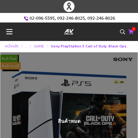
02-096-5595
,
092-246-8025
,
092-246-8026
0
หน้าหลัก
...
GAME
Sony PlayStation 5 Call of Duty: Black Ops 6 Bundle (Disc Edition) [ASIA-00492] (PS5)
สินค้าใหม่
สินค้าขายดี
สินค้าหมด