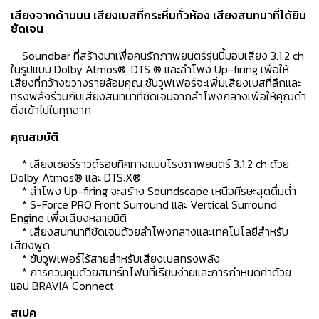
เสียงจากด้านบน เสียงเบสที่กระหึ่มทั่วห้อง เสียงสนทนาที่ได้ยิน
ชัดเจน
Soundbar ที่สร้างมาเพื่อคนรักภาพยนตร์รุ่นนี้มอบเสียง 3.1.2 ch
ในรูปแบบ Dolby Atmos®, DTS ® และลำโพง Up-firing เพื่อให้
เสียงที่กว้างขวางรายล้อมคุณ ซับวูฟเฟอร์จะเพิ่มเสียงเบสที่ลึกและ
ทรงพลังร่วมกับเสียงสนทนาที่ชัดเจนจากลำโพงกลางเพื่อให้คุณดำ
ดิ่งเข้าไปในทุกฉาก
คุณสมบัติ
* เสียงเซอร์ราวด์รอบทิศทางแบบโรงภาพยนตร์ 3.1.2 ch ด้วย
Dolby Atmos® และ DTS:X®
* ลำโพง Up-firing จะสร้าง Soundscape เหนือศีรษะสุดดื่มด่ำ
* S-Force PRO Front Surround และ Vertical Surround
Engine เพื่อเสียงหลายมิติ
* เสียงสนทนาที่ชัดเจนด้วยลำโพงกลางและเทคโนโลยีสำหรับ
เสียงพูด
* ซับวูฟเฟอร์ไร้สายสำหรับเสียงเบสทรงพลัง
* การควบคุมด้วยสมาร์ทโฟนที่เรียบง่ายและการกำหนดค่าด้วย
แอป BRAVIA Connect
สเปค