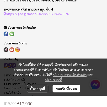
โทร :
02-096-5595
,
092-246-8025
,
092-246-8026
ตั้งที่ ห้างวนิลามูน ชั้น 4
SHOWROOM
https://goo.gl/maps/UwVnbRuY3swA719z6
ช่องทางการจัดจำหน่าย
ช่องทางการติดตาม
Verified by
เว็บไซต์นี้มีการใช้งานคุกกี้ เพื่อเพิ่มประสิทธิภาพและ
ประสบการณ์ที่ดีในการใช้งานเว็บไซต์ของท่าน ท่านสามารถ
อ่านรายละเอียดเพิ่มเติมได้ที่
นโยบายความเป็นส่วนตัว
และ
FAQ : คำถามที่พบบ่อย
ข้อกำหนดการใช้
นโยบายคุกกี้
นโยบายความเป็นส่วนตัว
การจัดการ Cookie
ตั้งค่าคุกกี้
ยอมรับทั้งหมด
แจ้งชำระเงิน
ติดตามสถานะออเดอร์
ใบเสนอราคา
฿17,990
฿19,990