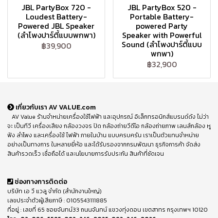
JBL PartyBox 720 -
JBL PartyBox 520 -
Loudest Battery-
Portable Battery-
Powered JBL Speaker
powered Party
(ลำโพงปาร์ตี้แบบพกพา)
Speaker with Powerful
Sound (ลำโพงปาร์ตี้แบบ
฿39,900
พกพา)
฿32,900
เกี่ยวกับเรา AV VALUE.com
AV Value ร้านจำหน่ายเครื่องใช้ไฟฟ้า และอุปกรณ์ อิเล็กทรอนิกส์แบรนด์ดัง ไม่ว่า
จะ เป็นทีวี เครื่องเสียง กล้องวงจร ปิด กล้องถ่ายวีดีโอ กล้องถ่ายภาพ เลนส์กล้อง หู
ฟัง ลำโพง และเครื่องใช้ ไฟฟ้า ภายในบ้าน แบบครบครัน เราเป็นตัวแทนจำหน่าย
อย่างเป็นทางการ ในหลายยี่ห้อ และได้รับรองจากกรมพัฒนา ธุรกิจการค้า จัดส่ง
สินค้ารวดเร็ว เชื่อถือได้ และนโยบายการรับประกัน สินค้าที่ชัดเจน
ช่องทางการติดต่อ
บริษัท เอ วี แวลู จำกัด (สำนักงานใหญ่)
เลขประจำตัวผู้เสียภาษี : 0105543111885
ที่อยู่ : เลขที่ 65 ซอยจันทน์33 ถนนจันทน์ แขวงทุ่งดอน เขตสาทร กรุงเทพฯ 10120