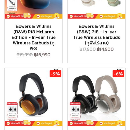
Bowers & Wilkins
Bowers & Wilkins
(B&W) Pi8 McLaren
(B&W) Pi8 - In-ear
Edition - In-ear True
True Wireless Earbuds
Wireless Earbuds (หู
(หูฟังไร้สาย)
ฟัง)
฿17,900
฿14,900
฿19,990
฿16,990
-9%
-6%