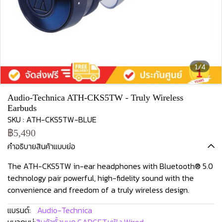
1/4
Audio-Technica ATH-CKS5TW - Truly Wireless
Earbuds
SKU : ATH-CKS5TW-BLUE
฿5,490
คำอธิบายสินค้าแบบย่อ
The ATH-CKS5TW in-ear headphones with Bluetooth® 5.0
technology pair powerful, high-fidelity sound with the
convenience and freedom of a truly wireless design.
แบรนด์:
Audio-Technica