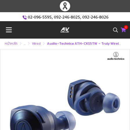
02-096-5595
,
092-246-8025
,
092-246-8026
0
หน้าหลัก
...
Wired
Audio-Technica ATH-CKS5TW - Truly Wireless Earbuds