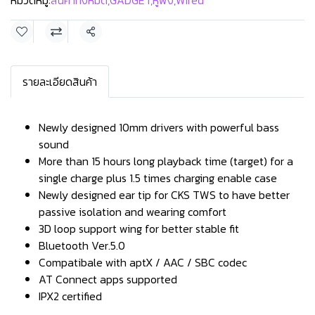
หมวดหมู่:
สินค้าทั้งหมด
,
GADGET
,
หูฟัง
,
Wired
แชร์
รายละเอียดสินค้า
Newly designed 10mm drivers with powerful bass
sound
More than 15 hours long playback time (target) for a
single charge plus 1.5 times charging enable case
Newly designed ear tip for CKS TWS to have better
passive isolation and wearing comfort
3D loop support wing for better stable fit
Bluetooth Ver.5.0
Compatibale with aptX / AAC / SBC codec
AT Connect apps supported
IPX2 certified