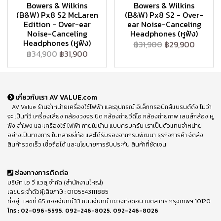
Bowers & Wilkins
Bowers & Wilkins
(B&W) Px8 S2 McLaren
(B&W) Px8 S2 - Over-
Edition - Over-ear
ear Noise-Canceling
Noise-Canceling
Headphones (หูฟัง)
Headphones (หูฟัง)
฿31,900
฿29,900
฿34,900
฿31,900
เกี่ยวกับเรา AV VALUE.com
AV Value ร้านจำหน่ายเครื่องใช้ไฟฟ้า และอุปกรณ์ อิเล็กทรอนิกส์แบรนด์ดัง ไม่ว่า
จะ เป็นทีวี เครื่องเสียง กล้องวงจร ปิด กล้องถ่ายวีดีโอ กล้องถ่ายภาพ เลนส์กล้อง หู
ฟัง ลำโพง และเครื่องใช้ ไฟฟ้า ภายในบ้าน แบบครบครัน เราเป็นตัวแทนจำหน่าย
อย่างเป็นทางการ ในหลายยี่ห้อ และได้รับรองจากกรมพัฒนา ธุรกิจการค้า จัดส่ง
สินค้ารวดเร็ว เชื่อถือได้ และนโยบายการรับประกัน สินค้าที่ชัดเจน
ช่องทางการติดต่อ
บริษัท เอ วี แวลู จำกัด (สำนักงานใหญ่)
เลขประจำตัวผู้เสียภาษี : 0105543111885
ที่อยู่ : เลขที่ 65 ซอยจันทน์33 ถนนจันทน์ แขวงทุ่งดอน เขตสาทร กรุงเทพฯ 10120
โทร :
02-096-5595
,
092-246-8025
,
092-246-8026