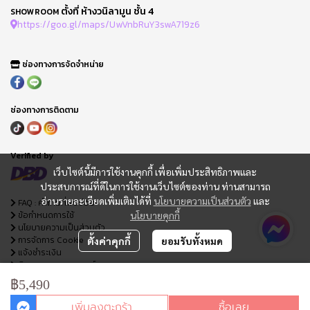
ตั้งที่ ห้างวนิลามูน ชั้น 4
SHOWROOM
https://goo.gl/maps/UwVnbRuY3swA719z6
ช่องทางการจัดจำหน่าย
ช่องทางการติดตาม
Verified by
เว็บไซต์นี้มีการใช้งานคุกกี้ เพื่อเพิ่มประสิทธิภาพและ
ประสบการณ์ที่ดีในการใช้งานเว็บไซต์ของท่าน ท่านสามารถ
อ่านรายละเอียดเพิ่มเติมได้ที่
นโยบายความเป็นส่วนตัว
และ
FAQ : คำถามที่พบบ่อย
ข้อกำหนดการใช้
นโยบายคุกกี้
นโยบายความเป็นส่วนตัว
การจัดการ Cookie
ตั้งค่าคุกกี้
ยอมรับทั้งหมด
แจ้งชำระเงิน
ติดตามสถานะออเดอร์
ใบเสนอราคา
฿5,490
เพิ่มลงตะกร้า
ซื้อเลย