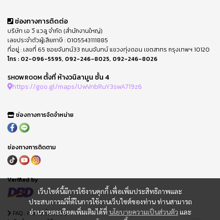
ช่องทางการติดต่อ
บริษัท เอ วี แวลู จำกัด (สำนักงานใหญ่)
เลขประจำตัวผู้เสียภาษี : 0105543111885
ที่อยู่ : เลขที่ 65 ซอยจันทน์33 ถนนจันทน์ แขวงทุ่งดอน เขตสาทร กรุงเทพฯ 10120
โทร :
02-096-5595
,
092-246-8025
,
092-246-8026
ตั้งที่ ห้างวนิลามูน ชั้น 4
SHOWROOM
https://goo.gl/maps/UwVnbRuY3swA719z6
ช่องทางการจัดจำหน่าย
ช่องทางการติดตาม
Verified by
เว็บไซต์นี้มีการใช้งานคุกกี้ เพื่อเพิ่มประสิทธิภาพและ
ประสบการณ์ที่ดีในการใช้งานเว็บไซต์ของท่าน ท่านสามารถ
อ่านรายละเอียดเพิ่มเติมได้ที่
นโยบายความเป็นส่วนตัว
และ
FAQ : คำถามที่พบบ่อย