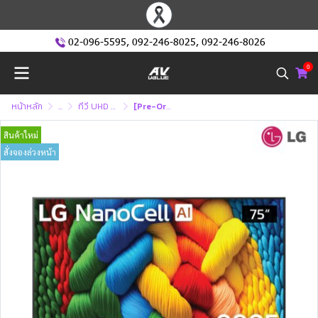
02-096-5595
,
092-246-8025
,
092-246-8026
0
หน้าหลัก
...
ทีวี UHD หรือ ทีวี 4K (Ultra High Defination )
[Pre-Order] LG NanoCell 4K TV รุ่น 75NANO80ASA ทีวีขนาด 75 นิ้ว NANO80 Series ( 75NANO80 , NANO80ASA)
สินค้าใหม่
สั่งจองล่วงหน้า