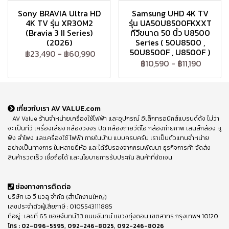
Sony BRAVIA Ultra HD
Samsung UHD 4K TV
4K TV รุ่น XR30M2
รุ่น UA50U8500FKXXT
(Bravia 3 II Series)
ทีวีขนาด 50 นิ้ว U8500
(2026)
Series ( 50U8500 ,
50U8500F , U8500F )
฿23,490
-
฿60,990
฿10,590
-
฿11,190
เกี่ยวกับเรา AV VALUE.com
AV Value ร้านจำหน่ายเครื่องใช้ไฟฟ้า และอุปกรณ์ อิเล็กทรอนิกส์แบรนด์ดัง ไม่ว่า
จะ เป็นทีวี เครื่องเสียง กล้องวงจร ปิด กล้องถ่ายวีดีโอ กล้องถ่ายภาพ เลนส์กล้อง หู
ฟัง ลำโพง และเครื่องใช้ ไฟฟ้า ภายในบ้าน แบบครบครัน เราเป็นตัวแทนจำหน่าย
อย่างเป็นทางการ ในหลายยี่ห้อ และได้รับรองจากกรมพัฒนา ธุรกิจการค้า จัดส่ง
สินค้ารวดเร็ว เชื่อถือได้ และนโยบายการรับประกัน สินค้าที่ชัดเจน
ช่องทางการติดต่อ
บริษัท เอ วี แวลู จำกัด (สำนักงานใหญ่)
เลขประจำตัวผู้เสียภาษี : 0105543111885
ที่อยู่ : เลขที่ 65 ซอยจันทน์33 ถนนจันทน์ แขวงทุ่งดอน เขตสาทร กรุงเทพฯ 10120
โทร :
02-096-5595
,
092-246-8025
,
092-246-8026