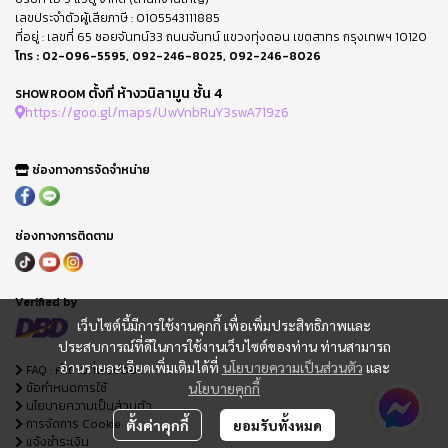
เลขประจำตัวผู้เสียภาษี : 0105543111885
ที่อยู่ : เลขที่ 65 ซอยจันทน์33 ถนนจันทน์ แขวงทุ่งดอน เขตสาทร กรุงเทพฯ 10120
โทร :
02-096-5595
,
092-246-8025
,
092-246-8026
ตั้งที่ ห้างวนิลามูน ชั้น 4
SHOWROOM
https://goo.gl/maps/UwVnbRuY3swA719z6
ช่องทางการจัดจำหน่าย
ช่องทางการติดตาม
Verified by
เว็บไซต์นี้มีการใช้งานคุกกี้ เพื่อเพิ่มประสิทธิภาพและ
ประสบการณ์ที่ดีในการใช้งานเว็บไซต์ของท่าน ท่านสามารถ
อ่านรายละเอียดเพิ่มเติมได้ที่
นโยบายความเป็นส่วนตัว
และ
FAQ : คำถามที่พบบ่อย
ข้อกำหนดการใช้
นโยบายคุกกี้
นโยบายความเป็นส่วนตัว
การจัดการ Cookie
ตั้งค่าคุกกี้
ยอมรับทั้งหมด
แจ้งชำระเงิน