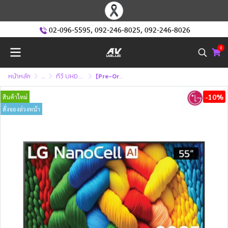
02-096-5595
,
092-246-8025
,
092-246-8026
0
หน้าหลัก
...
ทีวี UHD หรือ ทีวี 4K (Ultra High Defination )
[Pre-Order] LG NanoCell 4K TV รุ่น 55NANO80ASA ทีวีขนาด 55 นิ้ว NANO80 Series ( 55NANO80 , NANO80ASA)
-10%
สินค้าใหม่
สั่งจองล่วงหน้า