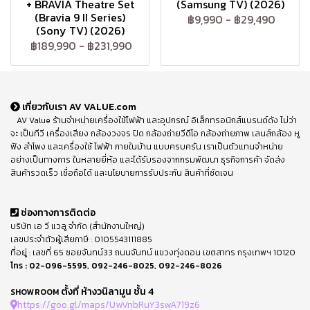
+ BRAVIA Theatre Set
(Samsung TV) (2026)
(Bravia 9 II Series)
฿9,990
-
฿29,490
(Sony TV) (2026)
฿189,990
-
฿231,990
เกี่ยวกับเรา AV VALUE.com
AV Value ร้านจำหน่ายเครื่องใช้ไฟฟ้า และอุปกรณ์ อิเล็กทรอนิกส์แบรนด์ดัง ไม่ว่า
จะ เป็นทีวี เครื่องเสียง กล้องวงจร ปิด กล้องถ่ายวีดีโอ กล้องถ่ายภาพ เลนส์กล้อง หู
ฟัง ลำโพง และเครื่องใช้ ไฟฟ้า ภายในบ้าน แบบครบครัน เราเป็นตัวแทนจำหน่าย
อย่างเป็นทางการ ในหลายยี่ห้อ และได้รับรองจากกรมพัฒนา ธุรกิจการค้า จัดส่ง
สินค้ารวดเร็ว เชื่อถือได้ และนโยบายการรับประกัน สินค้าที่ชัดเจน
ช่องทางการติดต่อ
บริษัท เอ วี แวลู จำกัด (สำนักงานใหญ่)
เลขประจำตัวผู้เสียภาษี : 0105543111885
ที่อยู่ : เลขที่ 65 ซอยจันทน์33 ถนนจันทน์ แขวงทุ่งดอน เขตสาทร กรุงเทพฯ 10120
โทร :
02-096-5595
,
092-246-8025
,
092-246-8026
ตั้งที่ ห้างวนิลามูน ชั้น 4
SHOWROOM
https://goo.gl/maps/UwVnbRuY3swA719z6