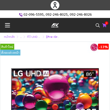
02-096-5595
,
092-246-8025
,
092-246-8026
0
หน้าหลัก
...
ทีวี UHD หรือ ทีวี 4K (Ultra High Defination )
[Pre-Order] LG UHD 4K TV รุ่น 86UA8450PSA ทีวีขนาด 86 นิ้ว UA8450 Series ( 86UA8450 , UA8450PSA)
-13%
สินค้าใหม่
สั่งจองล่วงหน้า