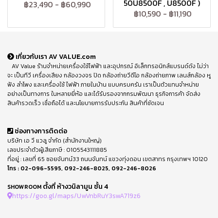
50U8500F , U8500F )
฿23,490
-
฿60,990
฿10,590
-
฿11,190
เกี่ยวกับเรา AV VALUE.com
AV Value ร้านจำหน่ายเครื่องใช้ไฟฟ้า และอุปกรณ์ อิเล็กทรอนิกส์แบรนด์ดัง ไม่ว่า
จะ เป็นทีวี เครื่องเสียง กล้องวงจร ปิด กล้องถ่ายวีดีโอ กล้องถ่ายภาพ เลนส์กล้อง หู
ฟัง ลำโพง และเครื่องใช้ ไฟฟ้า ภายในบ้าน แบบครบครัน เราเป็นตัวแทนจำหน่าย
อย่างเป็นทางการ ในหลายยี่ห้อ และได้รับรองจากกรมพัฒนา ธุรกิจการค้า จัดส่ง
สินค้ารวดเร็ว เชื่อถือได้ และนโยบายการรับประกัน สินค้าที่ชัดเจน
ช่องทางการติดต่อ
บริษัท เอ วี แวลู จำกัด (สำนักงานใหญ่)
เลขประจำตัวผู้เสียภาษี : 0105543111885
ที่อยู่ : เลขที่ 65 ซอยจันทน์33 ถนนจันทน์ แขวงทุ่งดอน เขตสาทร กรุงเทพฯ 10120
โทร :
02-096-5595
,
092-246-8025
,
092-246-8026
ตั้งที่ ห้างวนิลามูน ชั้น 4
SHOWROOM
https://goo.gl/maps/UwVnbRuY3swA719z6