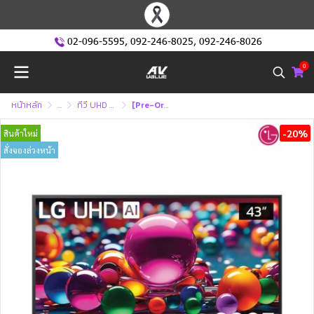
02-096-5595
,
092-246-8025
,
092-246-8026
0
หน้าหลัก
...
ทีวี UHD หรือ ทีวี 4K (Ultra High Defination )
[Pre-Order] LG UHD 4K TV รุ่น 43UA8450PSA ทีวีขนาด 43 นิ้ว UA8450 Series ( 43UA8450 , UA8450PSA)
-20%
สินค้าใหม่
สั่งจองล่วงหน้า