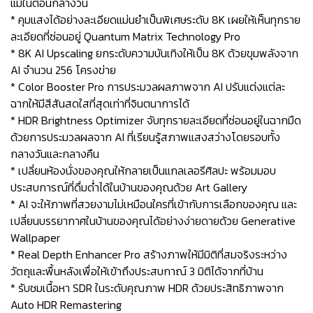
แม้ในตอนกลางวัน
* คุมแสงได้อย่างละเอียดแม่นยำเป็นพิเศษระดับ 8K เผยให้เห็นทุกราย
ละเอียดที่ซ่อนอยู่ Quantum Matrix Technology Pro
* 8K AI Upscaling ยกระดับความบันเทิงให้เป็น 8K ด้วยขุมพลังจาก
AI จำนวน 256 โครงข่าย
* Color Booster Pro การประมวลผลภาพจาก AI ปรับแต่งแต่ละ
ฉากให้มีสีสันสดใสที่สุดเท่าที่จินตนาการได้
* HDR Brightness Optimizer จับทุกรายละเอียดที่ซ่อนอยู่ในฉากมืด
ด้วยการประมวลผลจาก AI ที่เรียนรู้สภาพแสงสว่างโดยรอบทั้ง
กลางวันและกลางคืน
* เปลี่ยนห้องนั่งของคุณให้กลายเป็นแกลเลอรีศิลปะ พร้อมมอบ
ประสบการณ์ที่ดื่มด่ำได้ในบ้านของคุณด้วย Art Gallery
* AI จะให้ภาพที่สวยงามไม่เหมือนใครที่เข้ากับการเลือกของคุณ และ
เปลี่ยนบรรยากาศในบ้านของคุณได้อย่างง่ายดายด้วย Generative
Wallpaper
* Real Depth Enhancer Pro สร้างภาพให้มีมิติที่สมจริงระหว่าง
วัตถุและพื้นหลังเพื่อให้เข้าถึงประสบกาณ์ 3 มิติได้จากที่บ้าน
* รับชมเนื้อหา SDR ในระดับคุณภาพ HDR ด้วยประสิทธิภาพจาก
Auto HDR Remastering