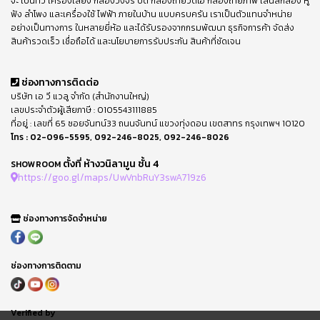
จะ เป็นทีวี เครื่องเสียง กล้องวงจร ปิด กล้องถ่ายวีดีโอ กล้องถ่ายภาพ เลนส์กล้อง หู
ฟัง ลำโพง และเครื่องใช้ ไฟฟ้า ภายในบ้าน แบบครบครัน เราเป็นตัวแทนจำหน่าย
อย่างเป็นทางการ ในหลายยี่ห้อ และได้รับรองจากกรมพัฒนา ธุรกิจการค้า จัดส่ง
สินค้ารวดเร็ว เชื่อถือได้ และนโยบายการรับประกัน สินค้าที่ชัดเจน
ช่องทางการติดต่อ
บริษัท เอ วี แวลู จำกัด (สำนักงานใหญ่)
เลขประจำตัวผู้เสียภาษี : 0105543111885
ที่อยู่ : เลขที่ 65 ซอยจันทน์33 ถนนจันทน์ แขวงทุ่งดอน เขตสาทร กรุงเทพฯ 10120
โทร :
02-096-5595
,
092-246-8025
,
092-246-8026
ตั้งที่ ห้างวนิลามูน ชั้น 4
SHOWROOM
https://goo.gl/maps/UwVnbRuY3swA719z6
ช่องทางการจัดจำหน่าย
ช่องทางการติดตาม
Verified by