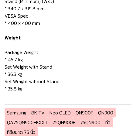
Stand (Minimum) (WxD)
* 340.7 x 319.8 mm
VESA Spec
* 400 x 400 mm
Weight
Package Weight
* 45.7 kg
Set Weight with Stand
* 36.3 kg
Set Weight without Stand
* 35.8 kg
Samsung
8K TV
Neo QLED
QN900F
QN900
QA75QN900FKXXT
75QN900F
75QN900
ทีวี
ทีวีขนาด 75 นิ้ว