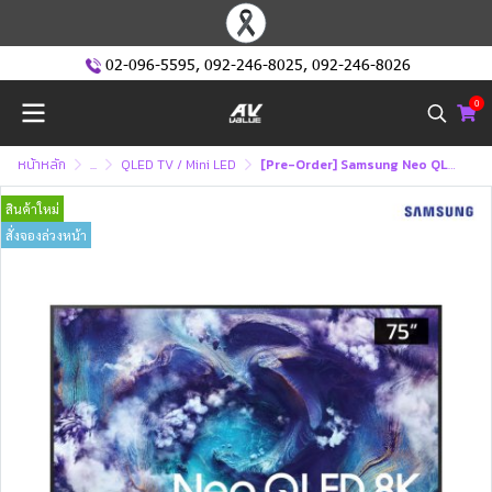
02-096-5595
,
092-246-8025
,
092-246-8026
0
หน้าหลัก
...
QLED TV / Mini LED
[Pre-Order] Samsung Neo QLED 8K TV รุ่น QA75QN900FKXXT ทีวีขนาด 75 นิ้ว QN900F Series ( 75QN900F , 75QN900 )
สินค้าใหม่
สั่งจองล่วงหน้า