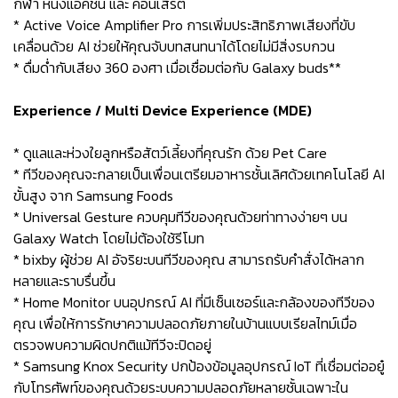
กีฬา หนังแอ๊คชั่น และ คอนเสิร์ต
* Active Voice Amplifier Pro การเพิ่มประสิทธิภาพเสียงที่ขับ
เคลื่อนด้วย AI ช่วยให้คุณจับบทสนทนาได้โดยไม่มีสิ่งรบกวน
* ดื่มด่ำกับเสียง 360 องศา เมื่อเชื่อมต่อกับ Galaxy buds**
Experience / Multi Device Experience (MDE)
* ดูแลและห่วงใยลูกหรือสัตว์เลี้ยงที่คุณรัก ด้วย Pet Care
* ทีวีของคุณจะกลายเป็นเพื่อนเตรียมอาหารชั้นเลิศด้วยเทคโนโลยี AI
ขั้นสูง จาก Samsung Foods
* Universal Gesture ควบคุมทีวีของคุณด้วยท่าทางง่ายๆ บน
Galaxy Watch โดยไม่ต้องใช้รีโมท
* bixby ผู้ช่วย AI อัจริยะบนทีวีของคุณ สามารถรับคำสั่งได้หลาก
หลายและราบรื่นขึ้น
* Home Monitor บนอุปกรณ์ AI ที่มีเซ็นเซอร์และกล้องของทีวีของ
คุณ เพื่อให้การรักษาความปลอดภัยภายในบ้านแบบเรียลไทม์เมื่อ
ตรวจพบความผิดปกติแม้ทีวีจะปิดอยู่
* Samsung Knox Security ปกป้องข้อมูลอุปกรณ์ IoT ที่เชื่อมต่ออยู๋
กับโทรศัพท์ของคุณด้วยระบบความปลอดภัยหลายชั้นเฉพาะใน