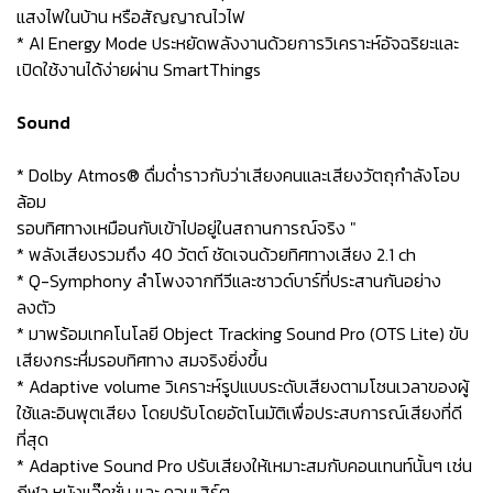
แสงไฟในบ้าน หรือสัญญาณไวไฟ
* AI Energy Mode ประหยัดพลังงานด้วยการวิเคราะห์อัจฉริยะและ
เปิดใช้งานได้ง่ายผ่าน SmartThings
Sound
* Dolby Atmos® ดื่มด่ำราวกับว่าเสียงคนและเสียงวัตถุกำลังโอบ
ล้อม
รอบทิศทางเหมือนกับเข้าไปอยู่ในสถานการณ์จริง "
* พลังเสียงรวมถึง 40 วัตต์ ชัดเจนด้วยทิศทางเสียง 2.1 ch
* Q-Symphony ลำโพงจากทีวีและซาวด์บาร์ที่ประสานกันอย่าง
ลงตัว
* มาพร้อมเทคโนโลยี Object Tracking Sound Pro (OTS Lite) ขับ
เสียงกระหึ่มรอบทิศทาง สมจริงยิ่งขึ้น
* Adaptive volume วิเคราะห์รูปแบบระดับเสียงตามโซนเวลาของผู้
ใช้และอินพุตเสียง โดยปรับโดยอัตโนมัติเพื่อประสบการณ์เสียงที่ดี
ที่สุด
* Adaptive Sound Pro ปรับเสียงให้เหมาะสมกับคอนเทนท์นั้นๆ เช่น
กีฬา หนังแอ๊คชั่น และ คอนเสิร์ต