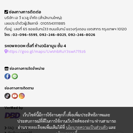
ช่องทางการติดต่อ
บริษัท เอ วี แวลู จำกัด (สำนักงานใหญ่)
เลขประจำตัวผู้เสียภาษี : 0105543111885
ที่อยู่ : เลขที่ 65 ซอยจันทน์33 ถนนจันทน์ แขวงทุ่งดอน เขตสาทร กรุงเทพฯ 10120
โทร :
02-096-5595
,
092-246-8025
,
092-246-8026
ตั้งที่ ห้างวนิลามูน ชั้น 4
SHOWROOM
https://goo.gl/maps/UwVnbRuY3swA719z6
ช่องทางการจัดจำหน่าย
ช่องทางการติดตาม
Verified by
เว็บไซต์นี้มีการใช้งานคุกกี้ เพื่อเพิ่มประสิทธิภาพและ
ประสบการณ์ที่ดีในการใช้งานเว็บไซต์ของท่าน ท่านสามารถ
อ่านรายละเอียดเพิ่มเติมได้ที่
นโยบายความเป็นส่วนตัว
และ
FAQ : คำถามที่พบบ่อย