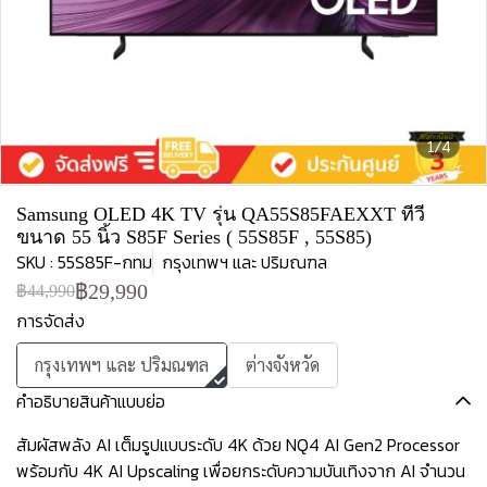
1/4
Samsung OLED 4K TV รุ่น QA55S85FAEXXT ทีวี
ขนาด 55 นิ้ว S85F Series ( 55S85F , 55S85)
SKU : 55S85F-กทม
กรุงเทพฯ และ ปริมณฑล
฿29,990
฿44,990
การจัดส่ง
กรุงเทพฯ และ ปริมณฑล
ต่างจังหวัด
คำอธิบายสินค้าแบบย่อ
สัมผัสพลัง AI เต็มรูปแบบระดับ 4K ด้วย NQ4 AI Gen2 Processor
พร้อมกับ 4K AI Upscaling เพื่อยกระดับความบันเทิงจาก AI จำนวน