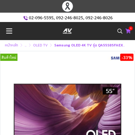
02-096-5595
,
092-246-8025
,
092-246-8026
0
หน้าหลัก
...
OLED TV
Samsung OLED 4K TV รุ่น QA55S85FAEXXT ทีวีขนาด 55 นิ้ว S85F Series ( 55S85F , 55S85)
-33%
สินค้าใหม่