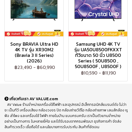
Sony BRAVIA Ultra HD
Samsung UHD 4K TV
4K TV รุ่น XR30M2
รุ่น UA50U8500FKXXT
(Bravia 3 II Series)
ทีวีขนาด 50 นิ้ว U8500
(2026)
Series ( 50U8500 ,
50U8500F , U8500F )
฿23,490
-
฿60,990
฿10,590
-
฿11,190
เกี่ยวกับเรา AV VALUE.com
AV Value ร้านจำหน่ายเครื่องใช้ไฟฟ้า และอุปกรณ์ อิเล็กทรอนิกส์แบรนด์ดัง ไม่ว่า
จะ เป็นทีวี เครื่องเสียง กล้องวงจร ปิด กล้องถ่ายวีดีโอ กล้องถ่ายภาพ เลนส์กล้อง หู
ฟัง ลำโพง และเครื่องใช้ ไฟฟ้า ภายในบ้าน แบบครบครัน เราเป็นตัวแทนจำหน่าย
อย่างเป็นทางการ ในหลายยี่ห้อ และได้รับรองจากกรมพัฒนา ธุรกิจการค้า จัดส่ง
สินค้ารวดเร็ว เชื่อถือได้ และนโยบายการรับประกัน สินค้าที่ชัดเจน