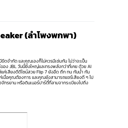
Speaker (ลำโพงพกพา)
ดจำกัด และคุณเองก็ไม่ควรมีเช่นกัน ไม่ว่าจะเป็น
์ของ JBL วันนี้ยิ่งใหญ่และทรงพลังกว่าที่เคย ด้วย AI
่เสียงดีดีไซน์สวย Flip 7 ยังอึด ถึก ทน กันน้ำ กัน
แค่เมื่อคุณต้องการ และคุณยังสามารถแชร์เสียงดี ๆ ไป
งจักรยาน หรือดินเนอร์ปาร์ตี้ที่ลามจากระเบียงไปถึง