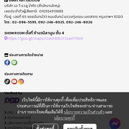
ช่องทางการติดต่อ
บริษัท เอ วี แวลู จำกัด (สำนักงานใหญ่)
เลขประจำตัวผู้เสียภาษี : 0105543111885
ที่อยู่ : เลขที่ 65 ซอยจันทน์33 ถนนจันทน์ แขวงทุ่งดอน เขตสาทร กรุงเทพฯ 10120
โทร :
02-096-5595
,
092-246-8025
,
092-246-8026
ตั้งที่ ห้างวนิลามูน ชั้น 4
SHOWROOM
https://goo.gl/maps/UwVnbRuY3swA719z6
ช่องทางการจัดจำหน่าย
ช่องทางการติดตาม
Verified by
เว็บไซต์นี้มีการใช้งานคุกกี้ เพื่อเพิ่มประสิทธิภาพและ
ประสบการณ์ที่ดีในการใช้งานเว็บไซต์ของท่าน ท่านสามารถ
อ่านรายละเอียดเพิ่มเติมได้ที่
นโยบายความเป็นส่วนตัว
และ
FAQ : คำถามที่พบบ่อย
ข้อกำหนดการใช้
นโยบายคุกกี้
นโยบายความเป็นส่วนตัว
การจัดการ Cookie
ตั้งค่าคุกกี้
ยอมรับทั้งหมด