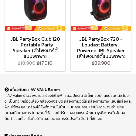
JBL PartyBox Club 120
JBL PartyBox 720 -
- Portable Party
Loudest Battery-
Speaker (ลำโพงปาร์ตี้
Powered JBL Speaker
แบบพกพา)
(ลำโพงปาร์ตี้แบบพกพา)
฿18,900
฿17,010
฿39,900
เกี่ยวกับเรา AV VALUE.com
AV Value ร้านจำหน่ายเครื่องใช้ไฟฟ้า และอุปกรณ์ อิเล็กทรอนิกส์แบรนด์ดัง ไม่ว่า
จะ เป็นทีวี เครื่องเสียง กล้องวงจร ปิด กล้องถ่ายวีดีโอ กล้องถ่ายภาพ เลนส์กล้อง หู
ฟัง ลำโพง และเครื่องใช้ ไฟฟ้า ภายในบ้าน แบบครบครัน เราเป็นตัวแทนจำหน่าย
อย่างเป็นทางการ ในหลายยี่ห้อ และได้รับรองจากกรมพัฒนา ธุรกิจการค้า จัดส่ง
สินค้ารวดเร็ว เชื่อถือได้ และนโยบายการรับประกัน สินค้าที่ชัดเจน