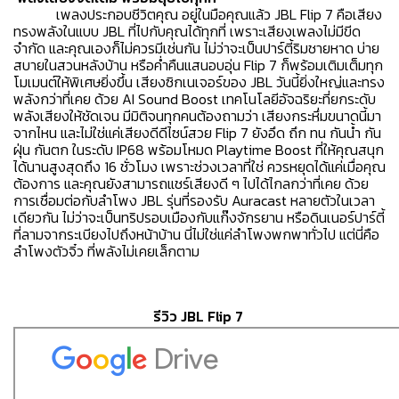
เพลงประกอบชีวิตคุณ อยู่ในมือคุณแล้ว JBL Flip 7 คือเสียง
ทรงพลังในแบบ JBL ที่ไปกับคุณได้ทุกที่ เพราะเสียงเพลงไม่มีขีด
จำกัด และคุณเองก็ไม่ควรมีเช่นกัน ไม่ว่าจะเป็นปาร์ตี้ริมชายหาด บ่าย
สบายในสวนหลังบ้าน หรือค่ำคืนแสนอบอุ่น Flip 7 ก็พร้อมเติมเต็มทุก
โมเมนต์ให้พิเศษยิ่งขึ้น เสียงซิกเนเจอร์ของ JBL วันนี้ยิ่งใหญ่และทรง
พลังกว่าที่เคย ด้วย AI Sound Boost เทคโนโลยีอัจฉริยะที่ยกระดับ
พลังเสียงให้ชัดเจน มีมิติจนทุกคนต้องถามว่า เสียงกระหึ่มขนาดนี้มา
จากไหน และไม่ใช่แค่เสียงดีดีไซน์สวย Flip 7 ยังอึด ถึก ทน กันน้ำ กัน
ฝุ่น กันตก ในระดับ IP68 พร้อมโหมด Playtime Boost ที่ให้คุณสนุก
ได้นานสูงสุดถึง 16 ชั่วโมง เพราะช่วงเวลาที่ใช่ ควรหยุดได้แค่เมื่อคุณ
ต้องการ และคุณยังสามารถแชร์เสียงดี ๆ ไปได้ไกลกว่าที่เคย ด้วย
การเชื่อมต่อกับลำโพง JBL รุ่นที่รองรับ Auracast หลายตัวในเวลา
เดียวกัน ไม่ว่าจะเป็นทริปรอบเมืองกับแก๊งจักรยาน หรือดินเนอร์ปาร์ตี้
ที่ลามจากระเบียงไปถึงหน้าบ้าน นี่ไม่ใช่แค่ลำโพงพกพาทั่วไป แต่นี่คือ
ลำโพงตัวจิ๋ว ที่พลังไม่เคยเล็กตาม
รีวิว JBL Flip 7