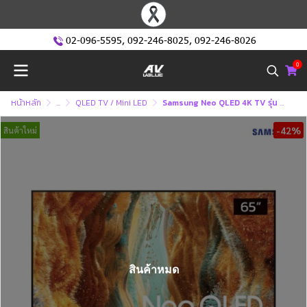
02-096-5595
,
092-246-8025
,
092-246-8026
0
หน้าหลัก
...
QLED TV / Mini LED
Samsung Neo QLED 4K TV รุ่น QA65QN70FAKXXT ทีวีขนาด 65 นิ้ว QN70F Series ( 65QN70F , 65QN70 )
-42%
สินค้าใหม่
สินค้าหมด