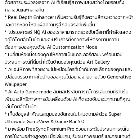
ด้วยการประมวลผลจาก AI ที่เรียนรู้สภาพแสงสว่างโดยรอบทั้ง
กลางวันและกลางคืน
* Real Depth Enhancer เพิ่มความรับรู้ถึงความลึกระหว่างฉากหน้า
และฉากหลัง ให้สัมผัสความรู้สึกสมจริงที่เพิ่มขึ้น
* โปรเซสเซอร์ NQ AI ของเราสามารถตรวจจับเนื้อหาที่กำลังแสดง
อยู่ได้โดยอัตโนมัติ และจะปรับการตั้งค่าภาพให้ตรงตามความ
ต้องการของคุณด้วย AI Customization Mode
* เปลี่ยนห้องนั่งของคุณให้กลายเป็นแกลเลอรีศิลปะ พร้อมมอบ
ประสบการณ์ที่ดื่มด่ำได้ในบ้านของคุณด้วย Art Gallery
* AI จะให้ภาพที่สวยงามไม่เหมือนใครที่เข้ากับการเลือกของคุณ และ
เปลี่ยนบรรยากาศในบ้านของคุณได้อย่างง่ายดายด้วย Generative
Wallpaper
* AI Auto Game mode สัมผัสประสบการณ์การเล่นเกมที่ราบรื่น
เพิ่มประสิทธิภาพการขับเคลื่อนด้วย AI ที่ตรวจจับประเภทเกมที่คุณ
เล่นโดยอัตโนมัติ
* เห็นข้อมูลสำคัญและมุมมองชัดเจนในโหมดเกมส์ด้วย Super
Ultrawide GameView & Game Bar 5.0
* มาพร้อม FreeSync Premium Pro ช่วยยกระดับประสบการณ์ใน
การใช้งานอย่างสูงสุด เมื่อเล่นเกม, รับชมภาพยนตร์ และคอนเทนต์