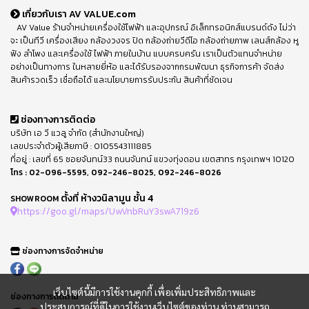
เกี่ยวกับเรา AV VALUE.com
AV Value ร้านจำหน่ายเครื่องใช้ไฟฟ้า และอุปกรณ์ อิเล็กทรอนิกส์แบรนด์ดัง ไม่ว่า
จะ เป็นทีวี เครื่องเสียง กล้องวงจร ปิด กล้องถ่ายวีดีโอ กล้องถ่ายภาพ เลนส์กล้อง หู
ฟัง ลำโพง และเครื่องใช้ ไฟฟ้า ภายในบ้าน แบบครบครัน เราเป็นตัวแทนจำหน่าย
อย่างเป็นทางการ ในหลายยี่ห้อ และได้รับรองจากกรมพัฒนา ธุรกิจการค้า จัดส่ง
สินค้ารวดเร็ว เชื่อถือได้ และนโยบายการรับประกัน สินค้าที่ชัดเจน
ช่องทางการติดต่อ
บริษัท เอ วี แวลู จำกัด (สำนักงานใหญ่)
เลขประจำตัวผู้เสียภาษี : 0105543111885
ที่อยู่ : เลขที่ 65 ซอยจันทน์33 ถนนจันทน์ แขวงทุ่งดอน เขตสาทร กรุงเทพฯ 10120
โทร :
02-096-5595
,
092-246-8025
,
092-246-8026
ตั้งที่ ห้างวนิลามูน ชั้น 4
SHOWROOM
https://goo.gl/maps/UwVnbRuY3swA719z6
ช่องทางการจัดจำหน่าย
เว็บไซต์นี้มีการใช้งานคุกกี้ เพื่อเพิ่มประสิทธิภาพและ
ช่องทางการติดตาม
ประสบการณ์ที่ดีในการใช้งานเว็บไซต์ของท่าน ท่านสามารถ