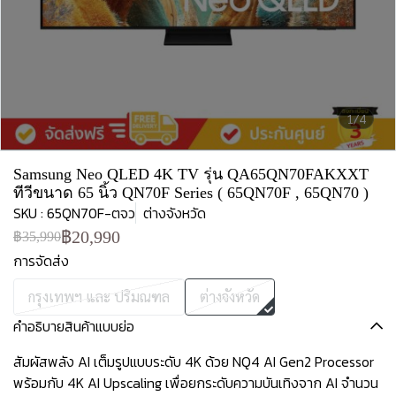
1/4
Samsung Neo QLED 4K TV รุ่น QA65QN70FAKXXT
ทีวีขนาด 65 นิ้ว QN70F Series ( 65QN70F , 65QN70 )
SKU : 65QN70F-ตจว
ต่างจังหวัด
฿20,990
฿35,990
การจัดส่ง
กรุงเทพฯ และ ปริมณฑล
ต่างจังหวัด
คำอธิบายสินค้าแบบย่อ
สัมผัสพลัง AI เต็มรูปแบบระดับ 4K ด้วย NQ4 AI Gen2 Processor
พร้อมกับ 4K AI Upscaling เพื่อยกระดับความบันเทิงจาก AI จำนวน