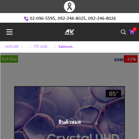
02-096-5595
,
092-246-8025
,
092-246-8026
0
หน้าหลัก
...
ทีวี UHD หรือ ทีวี 4K (Ultra High Defination )
Samsung UHD 4K TV รุ่น UA85U8000FKXXT ทีวีขนาด 85 นิ้ว U8000 Series ( 85U8000 , 85U8000F , U8000F )
-33%
สินค้าใหม่
สินค้าหมด