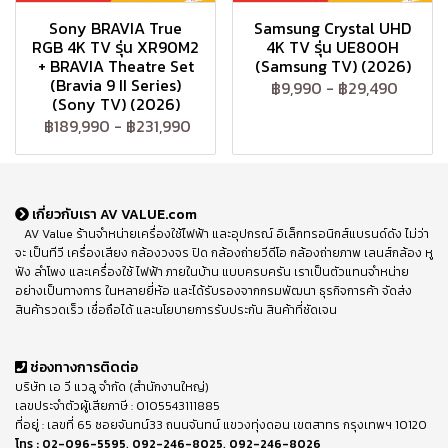
Sony BRAVIA True
Samsung Crystal UHD
RGB 4K TV รุ่น XR90M2
4K TV รุ่น UE800H
+ BRAVIA Theatre Set
(Samsung TV) (2026)
(Bravia 9 II Series)
฿9,990
-
฿29,490
(Sony TV) (2026)
฿189,990
-
฿231,990
เกี่ยวกับเรา AV VALUE.com
AV Value ร้านจำหน่ายเครื่องใช้ไฟฟ้า และอุปกรณ์ อิเล็กทรอนิกส์แบรนด์ดัง ไม่ว่า
จะ เป็นทีวี เครื่องเสียง กล้องวงจร ปิด กล้องถ่ายวีดีโอ กล้องถ่ายภาพ เลนส์กล้อง หู
ฟัง ลำโพง และเครื่องใช้ ไฟฟ้า ภายในบ้าน แบบครบครัน เราเป็นตัวแทนจำหน่าย
อย่างเป็นทางการ ในหลายยี่ห้อ และได้รับรองจากกรมพัฒนา ธุรกิจการค้า จัดส่ง
สินค้ารวดเร็ว เชื่อถือได้ และนโยบายการรับประกัน สินค้าที่ชัดเจน
ช่องทางการติดต่อ
บริษัท เอ วี แวลู จำกัด (สำนักงานใหญ่)
เลขประจำตัวผู้เสียภาษี : 0105543111885
ที่อยู่ : เลขที่ 65 ซอยจันทน์33 ถนนจันทน์ แขวงทุ่งดอน เขตสาทร กรุงเทพฯ 10120
โทร :
02-096-5595
,
092-246-8025
,
092-246-8026