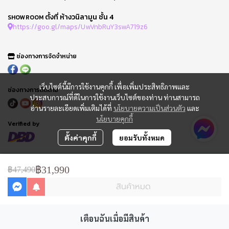
ตั้งที่ ห้างวนิลามูน ชั้น 4
SHOWROOM
https://goo.gl/maps/UwVnbRuY3swA719z6
ช่องทางการจัดจำหน่าย
เว็บไซต์นี้มีการใช้งานคุกกี้ เพื่อเพิ่มประสิทธิภาพและ
ช่องทางการติดตาม
ประสบการณ์ที่ดีในการใช้งานเว็บไซต์ของท่าน ท่านสามารถ
อ่านรายละเอียดเพิ่มเติมได้ที่
นโยบายความเป็นส่วนตัว
และ
นโยบายคุกกี้
Verified by
ตั้งค่าคุกกี้
ยอมรับทั้งหมด
FAQ : คำถามที่พบบ่อย
ข้อกำหนดการใช้
฿31,990
฿47,490
นโยบายความเป็นส่วนตัว
สินค้าหมด
การจัดการ Cookie
แจ้งชำระเงิน
ติดตามสถานะออเดอร์
ใบเสนอราคา
เตือนฉันเมื่อมีสินค้า