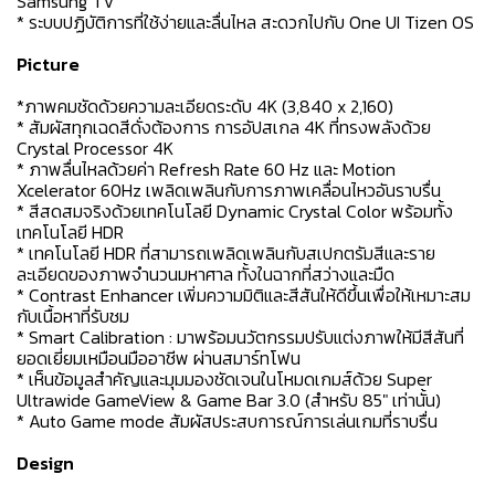
Samsung TV
* ระบบปฏิบัติการที่ใช้ง่ายและลื่นไหล สะดวกไปกับ One UI Tizen OS
Picture
*ภาพคมชัดด้วยความละเอียดระดับ 4K (3,840 x 2,160)
* สัมผัสทุกเฉดสีดั่งต้องการ การอัปสเกล 4K ที่ทรงพลังด้วย
Crystal Processor 4K
* ภาพลื่นไหลด้วยค่า Refresh Rate 60 Hz และ Motion
Xcelerator 60Hz เพลิดเพลินกับการภาพเคลื่อนไหวอันราบรื่น
* สีสดสมจริงด้วยเทคโนโลยี Dynamic Crystal Color พร้อมทั้ง
เทคโนโลยี HDR
* เทคโนโลยี HDR ที่สามารถเพลิดเพลินกับสเปกตรัมสีและราย
ละเอียดของภาพจำนวนมหาศาล ทั้งในฉากที่สว่างและมืด
* Contrast Enhancer เพิ่มความมิติและสีสันให้ดีขึ้นเพื่อให้เหมาะสม
กับเนื้อหาที่รับชม
* Smart Calibration : มาพร้อมนวัตกรรมปรับแต่งภาพให้มีสีสันที่
ยอดเยี่ยมเหมือนมืออาชีพ ผ่านสมาร์ทโฟน
* เห็นข้อมูลสำคัญและมุมมองชัดเจนในโหมดเกมส์ด้วย Super
Ultrawide GameView & Game Bar 3.0 (สำหรับ 85" เท่านั้น)
* Auto Game mode สัมผัสประสบการณ์การเล่นเกมที่ราบรื่น
Design