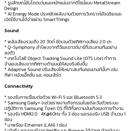
* รูปลักษณ์อันโดดเด่นและหนักแน่นจากดีไซน์แบบ MetalStream
Design
* AI Energy Mode ประหยัดพลังงานด้วยการวิเคราะห์อัจฉริยะและ
เปิดใช้งานได้ง่ายผ่าน SmartThings
Sound
* พลังเสียงรวมถึง 20 วัตต์ ชัดเจนด้วยทิศทางเสียง 2.0 ch
* Q-Symphony ลำโพงจากทีวีและซาวด์บาร์ที่ประสานกันอย่าง
ลงตัว
* เทคโนโลยี Object Tracking Sound Lite (OTS Lite) ทำการ
จำลองเสียงจากทิศทางด้านบนให้สมจริงยิ่งขึ้น
* Adaptive Sound ปรับเสียงให้เหมาะสมกับคอนเทนท์นั้นๆ เช่น
กีฬา หนังแอ๊คชั่น และ คอนเสิร์ต
Connectivity
* รองรับการเชื่อมต่อด้วย Wi-Fi 5 และ Bluetooth 5.3
* Samsung Daily+ จะช่วยรายงานกิจกรรมในแต่ละวันด้วยระบบ
ปฏิบัติการ Samsung Tizen OS ที่ได้ทั้งความบันเทิงและการทำงาน
* รองรับ HDMI2.0 : 4K@60Hz ทั้ง 3 ช่อง และรองรับ USB จำนวน 1
ช่อง
* มาพร้อม Ethernet (LAN) 1 ช่อง
* เข้าถึง คอนเทนท์จาก Netflix และ Browser ได้ง่ายๆ ด้วยปุ่มบน