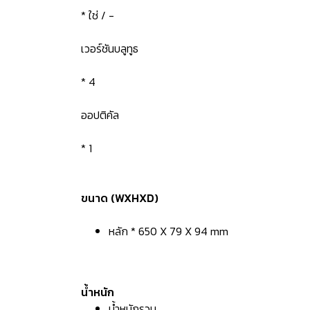
* ใช่ / -
เวอร์ชันบลูทูธ
* 4
ออปติคัล
* 1
ขนาด (WXHXD)
หลัก * 650 X 79 X 94 mm
น้ำหนัก
น้ำหนักรวม