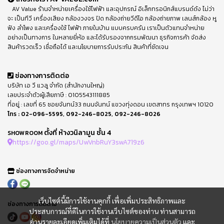
AV Value ร้านจำหน่ายเครื่องใช้ไฟฟ้า และอุปกรณ์ อิเล็กทรอนิกส์แบรนด์ดัง ไม่ว่า
จะ เป็นทีวี เครื่องเสียง กล้องวงจร ปิด กล้องถ่ายวีดีโอ กล้องถ่ายภาพ เลนส์กล้อง หู
ฟัง ลำโพง และเครื่องใช้ ไฟฟ้า ภายในบ้าน แบบครบครัน เราเป็นตัวแทนจำหน่าย
อย่างเป็นทางการ ในหลายยี่ห้อ และได้รับรองจากกรมพัฒนา ธุรกิจการค้า จัดส่ง
สินค้ารวดเร็ว เชื่อถือได้ และนโยบายการรับประกัน สินค้าที่ชัดเจน
ช่องทางการติดต่อ
บริษัท เอ วี แวลู จำกัด (สำนักงานใหญ่)
เลขประจำตัวผู้เสียภาษี : 0105543111885
ที่อยู่ : เลขที่ 65 ซอยจันทน์33 ถนนจันทน์ แขวงทุ่งดอน เขตสาทร กรุงเทพฯ 10120
โทร :
02-096-5595
,
092-246-8025
,
092-246-8026
ตั้งที่ ห้างวนิลามูน ชั้น 4
SHOWROOM
https://goo.gl/maps/UwVnbRuY3swA719z6
ช่องทางการจัดจำหน่าย
เว็บไซต์นี้มีการใช้งานคุกกี้ เพื่อเพิ่มประสิทธิภาพและ
ช่องทางการติดตาม
ประสบการณ์ที่ดีในการใช้งานเว็บไซต์ของท่าน ท่านสามารถ
อ่านรายละเอียดเพิ่มเติมได้ที่
นโยบายความเป็นส่วนตัว
และ