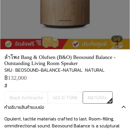
1/3
ลำโพง Bang & Olufsen (ฺB&O) Beosound Balance -
Outstanding Living Room Speaker
SKU : BEOSOUND-BALANCE-NATURAL
NATURAL
฿132,000
สี
Black Anthracite
GOLD TONE
NATURAL
คำอธิบายสินค้าแบบย่อ
Opulent, tactile materials crafted to last. Room-filling,
omnidirectional sound. Beosound Balance is a sculptural