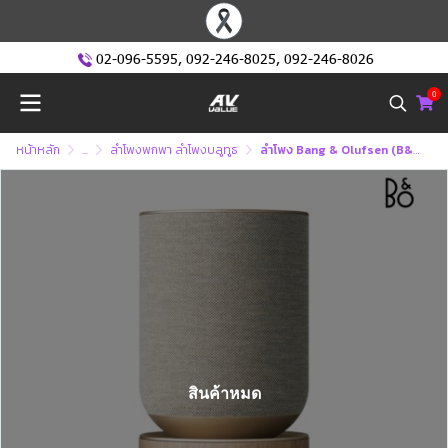
02-096-5595
,
092-246-8025
,
092-246-8026
0
หน้าหลัก
...
ลำโพงพกพา ลำโพงบลูทูธ
ลำโพง Bang & Olufsen (ฺB&O) Beosound Balance - Outstanding Living Room Speaker
สินค้าหมด