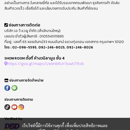
อย่างเป็นทางการ ในหลายยี่ห้อ และได้รับรองจากกรมพัฒนา ธุรกิจการค้า จัดส่ง
สินค้ารวดเร็ว เชื่อถือได้ และนโยบายการรับประกัน สินค้าที่ชัดเจน
ช่องทางการติดต่อ
บริษัท เอ วี แวลู จำกัด (สำนักงานใหญ่)
เลขประจำตัวผู้เสียภาษี : 0105543111885
ที่อยู่ : เลขที่ 65 ซอยจันทน์33 ถนนจันทน์ แขวงทุ่งดอน เขตสาทร กรุงเทพฯ 10120
โทร :
02-096-5595
,
092-246-8025
,
092-246-8026
ตั้งที่ ห้างวนิลามูน ชั้น 4
SHOWROOM
https://goo.gl/maps/UwVnbRuY3swA719z6
ช่องทางการจัดจำหน่าย
ช่องทางการติดตาม
Verified by
เว็บไซต์นี้มีการใช้งานคุกกี้ เพื่อเพิ่มประสิทธิภาพและ