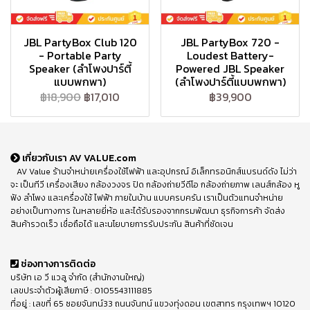
JBL PartyBox Club 120
JBL PartyBox 720 -
- Portable Party
Loudest Battery-
Speaker (ลำโพงปาร์ตี้
Powered JBL Speaker
แบบพกพา)
(ลำโพงปาร์ตี้แบบพกพา)
฿18,900
฿17,010
฿39,900
เกี่ยวกับเรา AV VALUE.com
AV Value ร้านจำหน่ายเครื่องใช้ไฟฟ้า และอุปกรณ์ อิเล็กทรอนิกส์แบรนด์ดัง ไม่ว่า
จะ เป็นทีวี เครื่องเสียง กล้องวงจร ปิด กล้องถ่ายวีดีโอ กล้องถ่ายภาพ เลนส์กล้อง หู
ฟัง ลำโพง และเครื่องใช้ ไฟฟ้า ภายในบ้าน แบบครบครัน เราเป็นตัวแทนจำหน่าย
อย่างเป็นทางการ ในหลายยี่ห้อ และได้รับรองจากกรมพัฒนา ธุรกิจการค้า จัดส่ง
สินค้ารวดเร็ว เชื่อถือได้ และนโยบายการรับประกัน สินค้าที่ชัดเจน
ช่องทางการติดต่อ
บริษัท เอ วี แวลู จำกัด (สำนักงานใหญ่)
เลขประจำตัวผู้เสียภาษี : 0105543111885
ที่อยู่ : เลขที่ 65 ซอยจันทน์33 ถนนจันทน์ แขวงทุ่งดอน เขตสาทร กรุงเทพฯ 10120