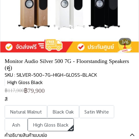
1/6
Monitor Audio Silver 500 7G - Floorstanding Speakers
(คู่)
SKU : SILVER-500-7G-HIGH-GLOSS-BLACK
High Gloss Black
฿79,900
฿117,900
สี
Natural Walnut
Black Oak
Satin White
Ash
High Gloss Black
คำอธิบายสินค้าแบบย่อ