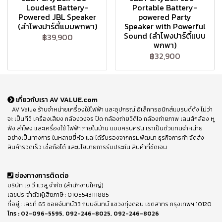
Loudest Battery-
Portable Battery-
Powered JBL Speaker
powered Party
(ลำโพงปาร์ตี้แบบพกพา)
Speaker with Powerful
Sound (ลำโพงปาร์ตี้แบบ
฿39,900
พกพา)
฿32,900
เกี่ยวกับเรา AV VALUE.com
AV Value ร้านจำหน่ายเครื่องใช้ไฟฟ้า และอุปกรณ์ อิเล็กทรอนิกส์แบรนด์ดัง ไม่ว่า
จะ เป็นทีวี เครื่องเสียง กล้องวงจร ปิด กล้องถ่ายวีดีโอ กล้องถ่ายภาพ เลนส์กล้อง หู
ฟัง ลำโพง และเครื่องใช้ ไฟฟ้า ภายในบ้าน แบบครบครัน เราเป็นตัวแทนจำหน่าย
อย่างเป็นทางการ ในหลายยี่ห้อ และได้รับรองจากกรมพัฒนา ธุรกิจการค้า จัดส่ง
สินค้ารวดเร็ว เชื่อถือได้ และนโยบายการรับประกัน สินค้าที่ชัดเจน
ช่องทางการติดต่อ
บริษัท เอ วี แวลู จำกัด (สำนักงานใหญ่)
เลขประจำตัวผู้เสียภาษี : 0105543111885
ที่อยู่ : เลขที่ 65 ซอยจันทน์33 ถนนจันทน์ แขวงทุ่งดอน เขตสาทร กรุงเทพฯ 10120
โทร :
02-096-5595
,
092-246-8025
,
092-246-8026