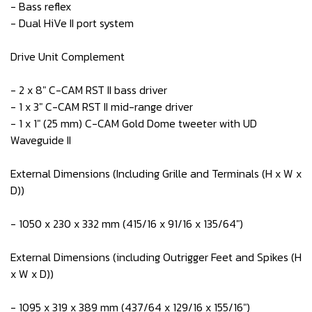
- Bass reflex
- Dual HiVe II port system
Drive Unit Complement
- 2 x 8" C-CAM RST II bass driver
- 1 x 3" C-CAM RST II mid-range driver
- 1 x 1" (25 mm) C-CAM Gold Dome tweeter with UD
Waveguide II
External Dimensions (Including Grille and Terminals (H x W x
D))
- 1050 x 230 x 332 mm (415/16 x 91/16 x 135/64")
External Dimensions (including Outrigger Feet and Spikes (H
x W x D))
- 1095 x 319 x 389 mm (437/64 x 129/16 x 155/16")