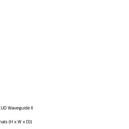
 UD Waveguide II
nals (H x W x D))