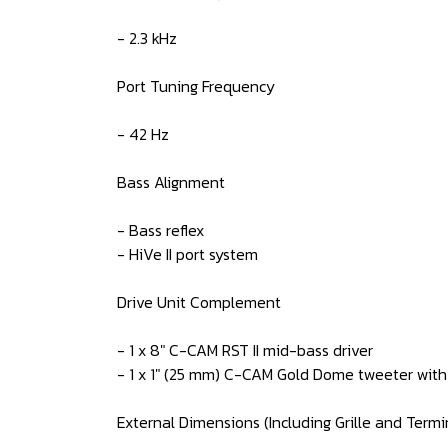
- 2.3 kHz
Port Tuning Frequency
- 42 Hz
Bass Alignment
- Bass reflex
- HiVe II port system
Drive Unit Complement
- 1 x 8" C-CAM RST II mid-bass driver
- 1 x 1" (25 mm) C-CAM Gold Dome tweeter with
External Dimensions (Including Grille and Termi