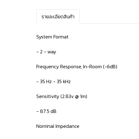
รายละเอียดสินค้า
System Format
- 2 - way
Frequency Response, In-Room (-6dB)
- 35 Hz - 35 kHz
Sensitivity (2.83v @ 1m)
- 87.5 dB
Nominal Impedance