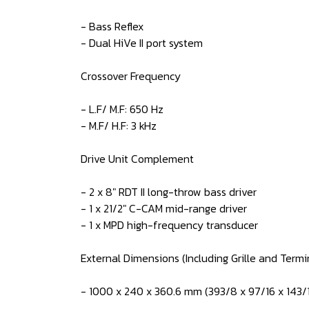
- Bass Reflex
- Dual HiVe II port system
Crossover Frequency
- L.F/ M.F: 650 Hz
- M.F/ H.F: 3 kHz
Drive Unit Complement
- 2 x 8" RDT II long-throw bass driver
- 1 x 21/2" C-CAM mid-range driver
- 1 x MPD high-frequency transducer
External Dimensions (Including Grille and Termi
- 1000 x 240 x 360.6 mm (393/8 x 97/16 x 143/1