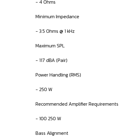
- 4 Ohms
Minimum Impedance
- 3.5 Ohms @ 1 kHz
Maximum SPL
- 117 dBA (Pair)
Power Handling (RMS)
- 250 W
Recommended Amplifier Requirements
- 100 250 W
Bass Alignment