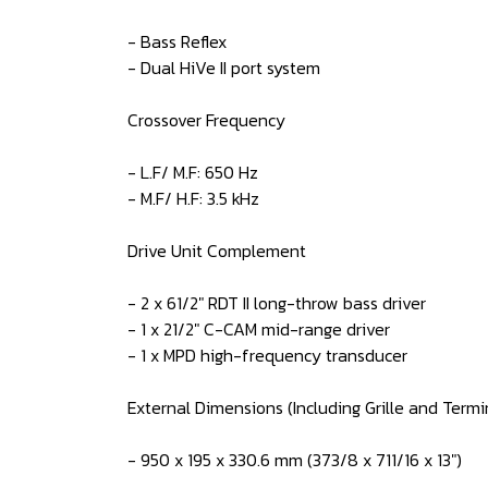
- Bass Reflex
- Dual HiVe II port system
Crossover Frequency
- L.F/ M.F: 650 Hz
- M.F/ H.F: 3.5 kHz
Drive Unit Complement
- 2 x 61/2" RDT II long-throw bass driver
- 1 x 21/2" C-CAM mid-range driver
- 1 x MPD high-frequency transducer
External Dimensions (Including Grille and Termi
- 950 x 195 x 330.6 mm (373/8 x 711/16 x 13")