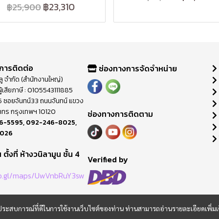
฿23,310
฿25,900
การติดต่อ
ช่องทางการจัดจำหน่าย
วลู จำกัด (สำนักงานใหญ่)
ู้เสียภาษี : 0105543111885
ี่ 65 ซอยจันทน์33 ถนนจันทน์ แขวง
าทร กรุงเทพฯ 10120
ช่องทางการติดตาม
6-5595
,
092-246-8025
,
8026
ตั้งที่ ห้างวนิลามูน ชั้น 4
M
Verified by
oo.gl/maps/UwVnbRuY3sw
และประสบการณ์ที่ดีในการใช้งานเว็บไซต์ของท่าน ท่านสามารถอ่านรายละเอียดเพิ่มเ