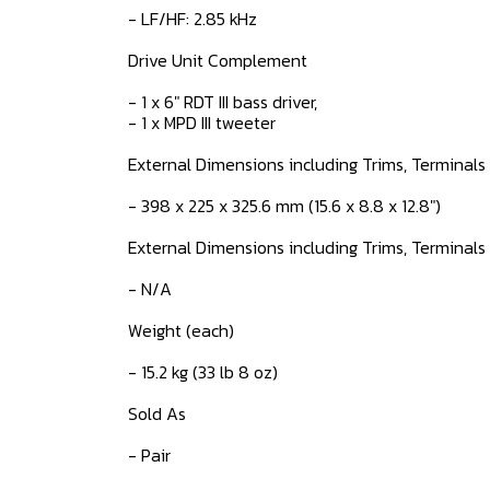
- LF/HF: 2.85 kHz​
Drive Unit Complement
- 1 x 6" RDT III bass driver,​
- 1 x MPD III tweeter​
External Dimensions including Trims, Terminals 
- 398 x 225 x 325.6 mm​ (15.6 x 8.8 x 12.8")
External Dimensions including Trims, Terminals 
- N/A
Weight (each)
- 15.2 kg​ (33 lb 8 oz)
Sold As
- Pair