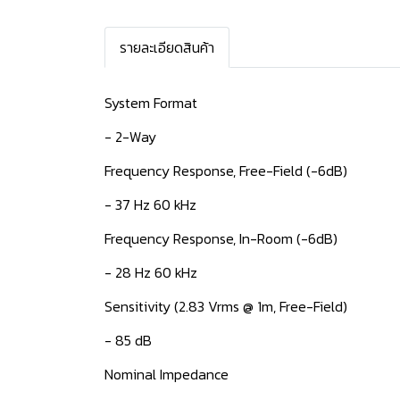
รายละเอียดสินค้า
System Format
- 2-Way
Frequency Response, Free-Field (-6dB)​
- 37 Hz 60 kHz​
Frequency Response, In-Room (-6dB)
- 28 Hz 60 kHz​
Sensitivity (2.83 Vrms @ 1m, Free-Field)​​
- 85 dB
Nominal Impedance