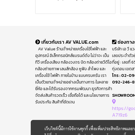
เกี่ยวกับเรา AV VALUE.com
ช่องทาง
AV Value ร้านจำหน่ายเครื่องใช้ไฟฟ้า และ
บริษัท เอ วี แ
อุปกรณ์ อิเล็กทรอนิกส์แบรนด์ดัง ไม่ว่าจะ เป็น
เลขประจำตัวผ
ทีวี เครื่องเสียง กล้องวงจร ปิด กล้องถ่ายวีดีโอ
ที่อยู่ : เลขท
กล้องถ่ายภาพ เลนส์กล้อง หูฟัง ลำโพง และ
ทุ่งดอน เขตส
เครื่องใช้ ไฟฟ้า ภายในบ้าน แบบครบครัน เรา
โทร :
02-09
เป็นตัวแทนจำหน่ายอย่างเป็นทางการ ในหลาย
092-246-
ยี่ห้อ และได้รับรองจากกรมพัฒนา ธุรกิจการค้า
จัดส่งสินค้ารวดเร็ว เชื่อถือได้ และนโยบายการ
SHOWROO
รับประกัน สินค้าที่ชัดเจน
https://g
A719z6
เว็บไซต์นี้มีการใช้งานคุกกี้ เพื่อเพิ่มประสิทธิภาพ