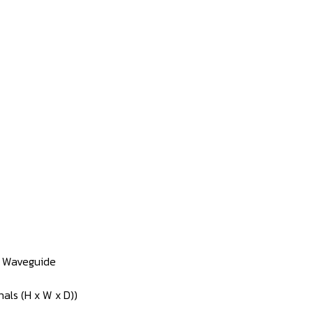
D Waveguide
nals (H x W x D))