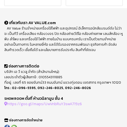
เกี่ยวกับเรา AV VALUE.com
AV Value ร้านจำหน่ายเครื่องใช้ไฟฟ้า และอุปกรณ์ อิเล็กทรอนิกส์แบรนด์ดัง ไม่ว่า
จะ เป็นทีวี เครื่องเสียง กล้องวงจร ปิด กล้องถ่ายวีดีโอ กล้องถ่ายภาพ เลนส์กล้อง หู
ฟัง ลำโพง และเครื่องใช้ ไฟฟ้า ภายในบ้าน แบบครบครัน เราเป็นตัวแทนจำหน่าย
อย่างเป็นทางการ ในหลายยี่ห้อ และได้รับรองจากกรมพัฒนา ธุรกิจการค้า จัดส่ง
สินค้ารวดเร็ว เชื่อถือได้ และนโยบายการรับประกัน สินค้าที่ชัดเจน
ช่องทางการติดต่อ
บริษัท เอ วี แวลู จำกัด (สำนักงานใหญ่)
เลขประจำตัวผู้เสียภาษี : 0105543111885
ที่อยู่ : เลขที่ 65 ซอยจันทน์33 ถนนจันทน์ แขวงทุ่งดอน เขตสาทร กรุงเทพฯ 10120
โทร :
02-096-5595
,
092-246-8025
,
092-246-8026
ตั้งที่ ห้างวนิลามูน ชั้น 4
SHOWROOM
https://goo.gl/maps/UwVnbRuY3swA719z6
ช่องทางการจัดจำหน่าย