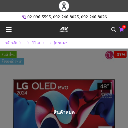
02-096-5595
,
092-246-8025
,
092-246-8026
0
หน้าหลัก
...
ทีวี UHD หรือ ทีวี 4K (Ultra High Defination )
[Pre-Order] LG OLED evo 4K TV รุ่น OLED48C4 ขนาด 48 นิ้ว C4 Series ( 48C4 )
-37%
สินค้าใหม่
สั่งจองล่วงหน้า
สินค้าหมด