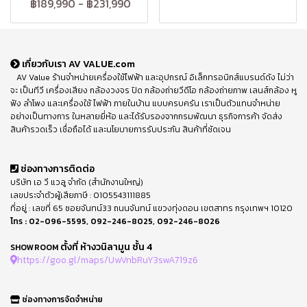
฿189,990
-
฿231,990
เกี่ยวกับเรา AV VALUE.com
AV Value ร้านจำหน่ายเครื่องใช้ไฟฟ้า และอุปกรณ์ อิเล็กทรอนิกส์แบรนด์ดัง ไม่ว่า
จะ เป็นทีวี เครื่องเสียง กล้องวงจร ปิด กล้องถ่ายวีดีโอ กล้องถ่ายภาพ เลนส์กล้อง หู
ฟัง ลำโพง และเครื่องใช้ ไฟฟ้า ภายในบ้าน แบบครบครัน เราเป็นตัวแทนจำหน่าย
อย่างเป็นทางการ ในหลายยี่ห้อ และได้รับรองจากกรมพัฒนา ธุรกิจการค้า จัดส่ง
สินค้ารวดเร็ว เชื่อถือได้ และนโยบายการรับประกัน สินค้าที่ชัดเจน
ช่องทางการติดต่อ
บริษัท เอ วี แวลู จำกัด (สำนักงานใหญ่)
เลขประจำตัวผู้เสียภาษี : 0105543111885
ที่อยู่ : เลขที่ 65 ซอยจันทน์33 ถนนจันทน์ แขวงทุ่งดอน เขตสาทร กรุงเทพฯ 10120
โทร :
02-096-5595
,
092-246-8025
,
092-246-8026
ตั้งที่ ห้างวนิลามูน ชั้น 4
SHOWROOM
https://goo.gl/maps/UwVnbRuY3swA719z6
ช่องทางการจัดจำหน่าย