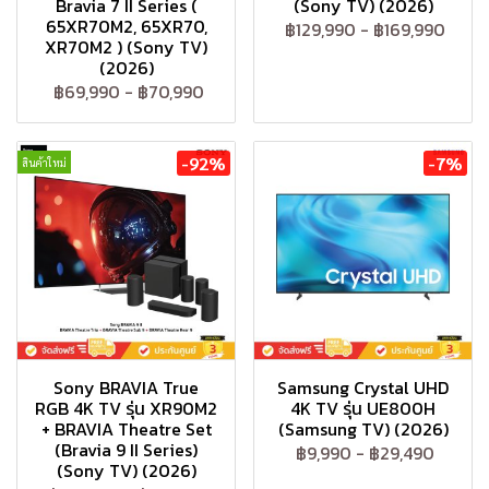
Bravia 7 II Series (
(Sony TV) (2026)
65XR70M2, 65XR70,
฿129,990
-
฿169,990
XR70M2 ) (Sony TV)
(2026)
฿69,990
-
฿70,990
-92%
-7%
สินค้าใหม่
Sony BRAVIA True
Samsung Crystal UHD
RGB 4K TV รุ่น XR90M2
4K TV รุ่น UE800H
+ BRAVIA Theatre Set
(Samsung TV) (2026)
(Bravia 9 II Series)
฿9,990
-
฿29,490
(Sony TV) (2026)