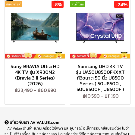
-8%
-24%
สินค้าขายดี
สินค้าใหม่
Sony BRAVIA Ultra HD
Samsung UHD 4K TV
4K TV รุ่น XR30M2
รุ่น UA50U8500FKXXT
(Bravia 3 II Series)
ทีวีขนาด 50 นิ้ว U8500
(2026)
Series ( 50U8500 ,
50U8500F , U8500F )
฿23,490
-
฿60,990
฿10,590
-
฿11,190
เกี่ยวกับเรา AV VALUE.com
AV Value ร้านจำหน่ายเครื่องใช้ไฟฟ้า และอุปกรณ์ อิเล็กทรอนิกส์แบรนด์ดัง ไม่ว่า
จะ เป็นทีวี เครื่องเสียง กล้องวงจร ปิด กล้องถ่ายวีดีโอ กล้องถ่ายภาพ เลนส์กล้อง หู