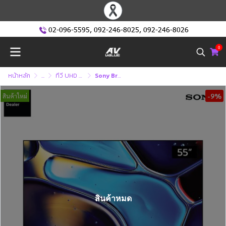
02-096-5595
,
092-246-8025
,
092-246-8026
0
หน้าหลัก
...
ทีวี UHD หรือ ทีวี 4K (Ultra High Defination )
Sony Bravia OLED 4K TV รุ่น K-55XR80 ขนาด 55 นิ้ว Bravia 8 Series ( K55XR80 , 55XR80 , XR80 )
-9%
สินค้าใหม่
สินค้าหมด