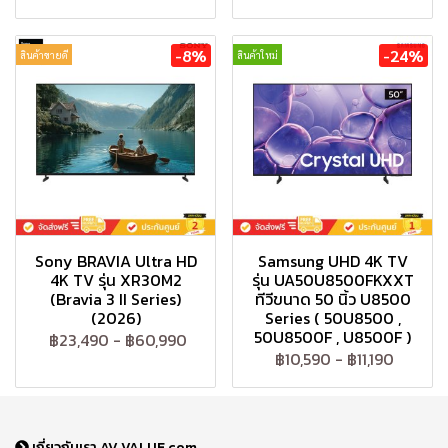
-8%
-24%
สินค้าขายดี
สินค้าใหม่
Sony BRAVIA Ultra HD
Samsung UHD 4K TV
4K TV รุ่น XR30M2
รุ่น UA50U8500FKXXT
(Bravia 3 II Series)
ทีวีขนาด 50 นิ้ว U8500
(2026)
Series ( 50U8500 ,
50U8500F , U8500F )
฿23,490
-
฿60,990
฿10,590
-
฿11,190
เกี่ยวกับเรา AV VALUE.com