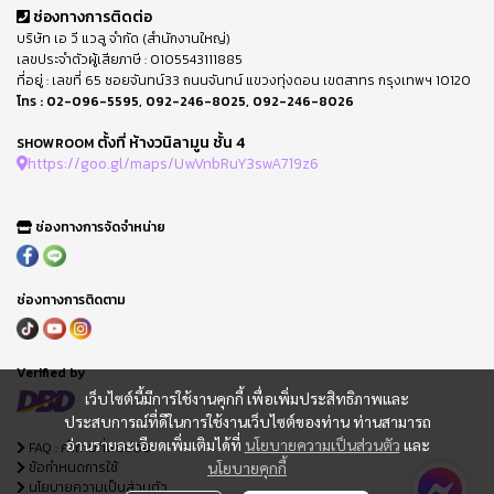
ช่องทางการติดต่อ
บริษัท เอ วี แวลู จำกัด (สำนักงานใหญ่)
เลขประจำตัวผู้เสียภาษี : 0105543111885
ที่อยู่ : เลขที่ 65 ซอยจันทน์33 ถนนจันทน์ แขวงทุ่งดอน เขตสาทร กรุงเทพฯ 10120
โทร :
02-096-5595
,
092-246-8025
,
092-246-8026
ตั้งที่ ห้างวนิลามูน ชั้น 4
SHOWROOM
https://goo.gl/maps/UwVnbRuY3swA719z6
ช่องทางการจัดจำหน่าย
ช่องทางการติดตาม
Verified by
เว็บไซต์นี้มีการใช้งานคุกกี้ เพื่อเพิ่มประสิทธิภาพและ
ประสบการณ์ที่ดีในการใช้งานเว็บไซต์ของท่าน ท่านสามารถ
อ่านรายละเอียดเพิ่มเติมได้ที่
นโยบายความเป็นส่วนตัว
และ
FAQ : คำถามที่พบบ่อย
ข้อกำหนดการใช้
นโยบายคุกกี้
นโยบายความเป็นส่วนตัว