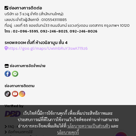
ช่องทางการติดต่อ
บริษัท เอ วี แวลู จำกัด (สำนักงานใหญ่)
เลขประจำตัวผู้เสียภาษี : 0105543111885
ที่อยู่ : เลขที่ 65 ซอยจันทน์33 ถนนจันทน์ แขวงทุ่งดอน เขตสาทร กรุงเทพฯ 10120
โทร :
02-096-5595
,
092-246-8025
,
092-246-8026
ตั้งที่ ห้างวนิลามูน ชั้น 4
SHOWROOM
https://goo.gl/maps/UwVnbRuY3swA719z6
ช่องทางการจัดจำหน่าย
ช่องทางการติดตาม
Verified by
เว็บไซต์นี้มีการใช้งานคุกกี้ เพื่อเพิ่มประสิทธิภาพและ
ประสบการณ์ที่ดีในการใช้งานเว็บไซต์ของท่าน ท่านสามารถ
อ่านรายละเอียดเพิ่มเติมได้ที่
นโยบายความเป็นส่วนตัว
และ
FAQ : คำถามที่พบบ่อย
ข้อกำหนดการใช้
นโยบายคุกกี้