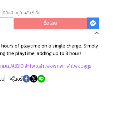
มีสินค้าอยู่ในคลัง 5 ชิ้น
ซื้อเลย
2 hours of playtime on a single charge. Simply
ng the playtime, adding up to 3 hours
้งหมด
,
AUDIO
,
ลำโพง
,
ลำโพงพกพา ลำโพงบลูทูธ
ียบ
แชร์