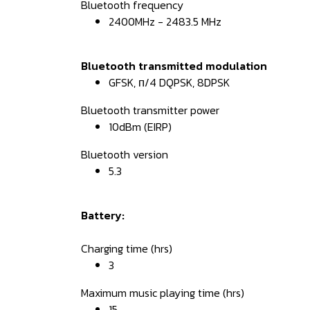
Bluetooth frequency
2400MHz - 2483.5 MHz
Bluetooth transmitted modulation
GFSK, π/4 DQPSK, 8DPSK
Bluetooth transmitter power
10dBm (EIRP)
Bluetooth version
5.3
Battery:
Charging time (hrs)
3
Maximum music playing time (hrs)
15