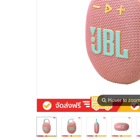
⚲
Hover to zoo