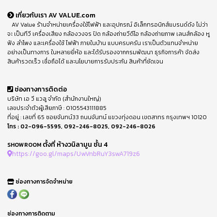
เกี่ยวกับเรา AV VALUE.com
AV Value ร้านจำหน่ายเครื่องใช้ไฟฟ้า และอุปกรณ์ อิเล็กทรอนิกส์แบรนด์ดัง ไม่ว่า
จะ เป็นทีวี เครื่องเสียง กล้องวงจร ปิด กล้องถ่ายวีดีโอ กล้องถ่ายภาพ เลนส์กล้อง หู
ฟัง ลำโพง และเครื่องใช้ ไฟฟ้า ภายในบ้าน แบบครบครัน เราเป็นตัวแทนจำหน่าย
อย่างเป็นทางการ ในหลายยี่ห้อ และได้รับรองจากกรมพัฒนา ธุรกิจการค้า จัดส่ง
สินค้ารวดเร็ว เชื่อถือได้ และนโยบายการรับประกัน สินค้าที่ชัดเจน
ช่องทางการติดต่อ
บริษัท เอ วี แวลู จำกัด (สำนักงานใหญ่)
เลขประจำตัวผู้เสียภาษี : 0105543111885
ที่อยู่ : เลขที่ 65 ซอยจันทน์33 ถนนจันทน์ แขวงทุ่งดอน เขตสาทร กรุงเทพฯ 10120
โทร :
02-096-5595
,
092-246-8025
,
092-246-8026
ตั้งที่ ห้างวนิลามูน ชั้น 4
SHOWROOM
https://goo.gl/maps/UwVnbRuY3swA719z6
ช่องทางการจัดจำหน่าย
ช่องทางการติดตาม