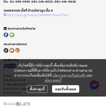
โทร :
02-096-5595
,
092-246-8025
,
092-246-8026
ตั้งที่ ห้างวนิลามูน ชั้น 4
SHOWROOM
https://goo.gl/maps/UwVnbRuY3swA719z6
ช่องทางการจัดจำหน่าย
ช่องทางการติดตาม
Verified by
เว็บไซต์นี้มีการใช้งานคุกกี้ เพื่อเพิ่มประสิทธิภาพและ
ประสบการณ์ที่ดีในการใช้งานเว็บไซต์ของท่าน ท่านสามารถ
อ่านรายละเอียดเพิ่มเติมได้ที่
นโยบายความเป็นส่วนตัว
และ
FAQ : คำถามที่พบบ่อย
ข้อกำหนดการใช้
นโยบายคุกกี้
นโยบายความเป็นส่วนตัว
การจัดการ Cookie
ตั้งค่าคุกกี้
ยอมรับทั้งหมด
แจ้งชำระเงิน
ติดตามสถานะออเดอร์
ใบเสนอราคา
฿6,479
฿12,844