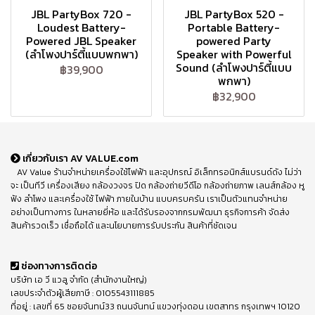
JBL PartyBox 720 -
JBL PartyBox 520 -
Loudest Battery-
Portable Battery-
Powered JBL Speaker
powered Party
(ลำโพงปาร์ตี้แบบพกพา)
Speaker with Powerful
Sound (ลำโพงปาร์ตี้แบบ
฿39,900
พกพา)
฿32,900
เกี่ยวกับเรา AV VALUE.com
AV Value ร้านจำหน่ายเครื่องใช้ไฟฟ้า และอุปกรณ์ อิเล็กทรอนิกส์แบรนด์ดัง ไม่ว่า
จะ เป็นทีวี เครื่องเสียง กล้องวงจร ปิด กล้องถ่ายวีดีโอ กล้องถ่ายภาพ เลนส์กล้อง หู
ฟัง ลำโพง และเครื่องใช้ ไฟฟ้า ภายในบ้าน แบบครบครัน เราเป็นตัวแทนจำหน่าย
อย่างเป็นทางการ ในหลายยี่ห้อ และได้รับรองจากกรมพัฒนา ธุรกิจการค้า จัดส่ง
สินค้ารวดเร็ว เชื่อถือได้ และนโยบายการรับประกัน สินค้าที่ชัดเจน
ช่องทางการติดต่อ
บริษัท เอ วี แวลู จำกัด (สำนักงานใหญ่)
เลขประจำตัวผู้เสียภาษี : 0105543111885
ที่อยู่ : เลขที่ 65 ซอยจันทน์33 ถนนจันทน์ แขวงทุ่งดอน เขตสาทร กรุงเทพฯ 10120