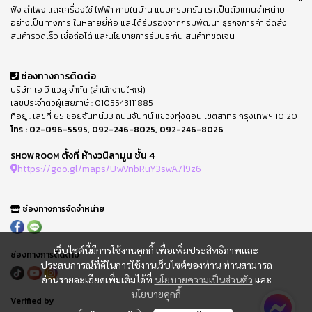
ฟัง ลำโพง และเครื่องใช้ ไฟฟ้า ภายในบ้าน แบบครบครัน เราเป็นตัวแทนจำหน่าย
อย่างเป็นทางการ ในหลายยี่ห้อ และได้รับรองจากกรมพัฒนา ธุรกิจการค้า จัดส่ง
สินค้ารวดเร็ว เชื่อถือได้ และนโยบายการรับประกัน สินค้าที่ชัดเจน
ช่องทางการติดต่อ
บริษัท เอ วี แวลู จำกัด (สำนักงานใหญ่)
เลขประจำตัวผู้เสียภาษี : 0105543111885
ที่อยู่ : เลขที่ 65 ซอยจันทน์33 ถนนจันทน์ แขวงทุ่งดอน เขตสาทร กรุงเทพฯ 10120
โทร :
02-096-5595
,
092-246-8025
,
092-246-8026
ตั้งที่ ห้างวนิลามูน ชั้น 4
SHOWROOM
https://goo.gl/maps/UwVnbRuY3swA719z6
ช่องทางการจัดจำหน่าย
เว็บไซต์นี้มีการใช้งานคุกกี้ เพื่อเพิ่มประสิทธิภาพและ
ช่องทางการติดตาม
ประสบการณ์ที่ดีในการใช้งานเว็บไซต์ของท่าน ท่านสามารถ
อ่านรายละเอียดเพิ่มเติมได้ที่
นโยบายความเป็นส่วนตัว
และ
นโยบายคุกกี้
Verified by