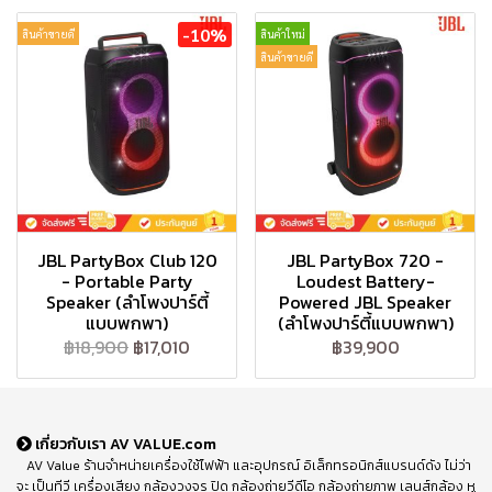
-10%
สินค้าขายดี
สินค้าใหม่
สินค้าขายดี
JBL PartyBox Club 120
JBL PartyBox 720 -
- Portable Party
Loudest Battery-
Speaker (ลำโพงปาร์ตี้
Powered JBL Speaker
แบบพกพา)
(ลำโพงปาร์ตี้แบบพกพา)
฿18,900
฿17,010
฿39,900
เกี่ยวกับเรา AV VALUE.com
AV Value ร้านจำหน่ายเครื่องใช้ไฟฟ้า และอุปกรณ์ อิเล็กทรอนิกส์แบรนด์ดัง ไม่ว่า
จะ เป็นทีวี เครื่องเสียง กล้องวงจร ปิด กล้องถ่ายวีดีโอ กล้องถ่ายภาพ เลนส์กล้อง หู