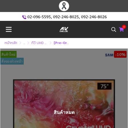
02-096-5595
,
092-246-8025
,
092-246-8026
0
หน้าหลัก
...
ทีวี UHD หรือ ทีวี 4K (Ultra High Defination )
[Pre-Order] Samsung UHD 4K TV รุ่น UA75DU7000KXXT ขนาด 75 นิ้ว DU7000 Series ( 75DU7000 )
-10%
สินค้าใหม่
สั่งจองล่วงหน้า
สินค้าหมด