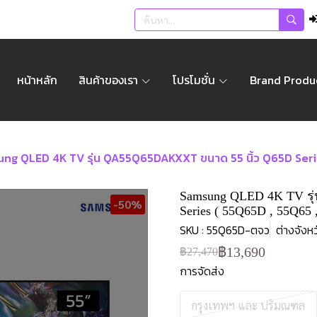
หน้าหลัก
สินค้าของเรา
โปรโมชั่น
Brand Produ
ng QLED 4K TV รุ่น QA55Q65DAKXXT ขนาด 55 นิ้ว Q65D Serie
Samsung QLED 4K TV รุ
-50%
Series ( 55Q65D , 55Q65 
SKU : 55Q65D-ตจว
ต่างจังห
฿13,690
฿27,470
การจัดส่ง
กรุงเทพฯ และ ปริมณฑล