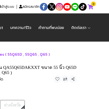
0
เข้าสู่ระบบ
สมัครสมาชิก
ct
บทความ/รีวิว
คำถามที่พบบ่อย
ติดต่อเรา
s ( 55Q65D , 55Q65 , Q65 )
่น QA55Q65DAKXXT ขนาด 55 นิ้ว Q65D
, Q65 )
วัด
แชร์
ต่างจังหวัด