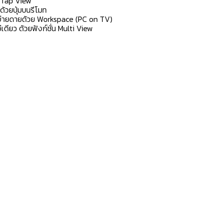
ย Tap View
ด้วยปุ่มบนรีโมท
างง่ายดายด้วย Workspace (PC on TV)
ดียว ด้วยฟังก์ชั่น Multi View