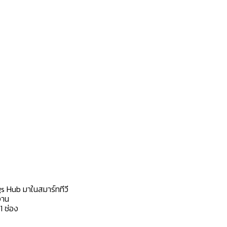
s Hub มาในสมาร์ททีวี
งาน
1 ช่อง