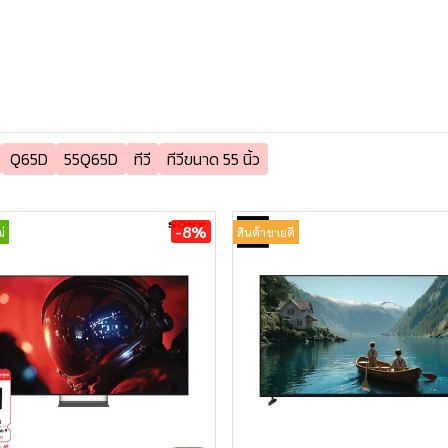
Q65D
55Q65D
ทีวี
ทีวีขนาด 55 นิ้ว
-8%
่
สินค้าขายดี