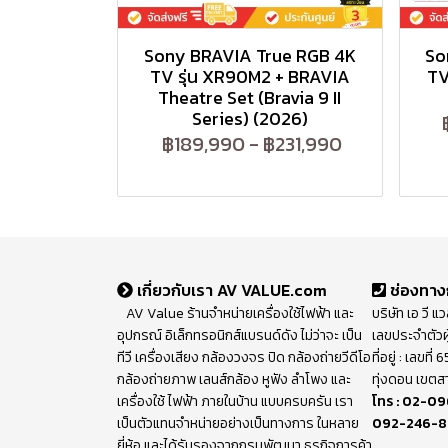
Sony BRAVIA True RGB 4K
So
TV รุ่น XR90M2 + BRAVIA
TV
Theatre Set (Bravia 9 II
Series) (2026)
฿189,990
-
฿231,990
เกี่ยวกับเรา AV VALUE.com
ช่องทาง
AV Value ร้านจำหน่ายเครื่องใช้ไฟฟ้า และ
บริษัท เอ วี แ
อุปกรณ์ อิเล็กทรอนิกส์แบรนด์ดัง ไม่ว่าจะ เป็น
เลขประจำตัวผ
ทีวี เครื่องเสียง กล้องวงจร ปิด กล้องถ่ายวีดีโอ
ที่อยู่ : เลขท
กล้องถ่ายภาพ เลนส์กล้อง หูฟัง ลำโพง และ
ทุ่งดอน เขตส
เครื่องใช้ ไฟฟ้า ภายในบ้าน แบบครบครัน เรา
โทร :
02-09
เป็นตัวแทนจำหน่ายอย่างเป็นทางการ ในหลาย
092-246-
ยี่ห้อ และได้รับรองจากกรมพัฒนา ธุรกิจการค้า