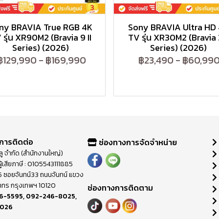
ny BRAVIA True RGB 4K
Sony BRAVIA Ultra HD
 รุ่น XR90M2 (Bravia 9 II
TV รุ่น XR30M2 (Bravia 3
Series) (2026)
Series) (2026)
฿129,990
-
฿169,990
฿23,490
-
฿60,99
การติดต่อ
ช่องทางการจัดจำหน่าย
วลู จำกัด (สำนักงานใหญ่)
ู้เสียภาษี : 0105543111885
ี่ 65 ซอยจันทน์33 ถนนจันทน์ แขวง
าทร กรุงเทพฯ 10120
ช่องทางการติดตาม
6-5595
,
092-246-8025
,
8026