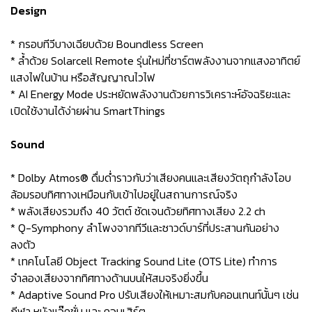
Design
* กรอบทีวีบางเฉียบด้วย Boundless Screen
* ล้ำด้วย Solarcell Remote รุ่นใหม่ที่ชาร์ตพลังงานจากแสงอาทิตย์
แสงไฟในบ้าน หรือสัญญาณไวไฟ
* AI Energy Mode ประหยัดพลังงานด้วยการวิเคราะห์อัจฉริยะและ
เปิดใช้งานได้ง่ายผ่าน SmartThings
Sound
* Dolby Atmos® ดื่มด่ำราวกับว่าเสียงคนและเสียงวัตถุกำลังโอบ
ล้อมรอบทิศทางเหมือนกับเข้าไปอยู่ในสถานการณ์จริง
* พลังเสียงรวมถึง 40 วัตต์ ชัดเจนด้วยทิศทางเสียง 2.2 ch
* Q-Symphony ลำโพงจากทีวีและซาวด์บาร์ที่ประสานกันอย่าง
ลงตัว
* เทคโนโลยี Object Tracking Sound Lite (OTS Lite) ทำการ
จำลองเสียงจากทิศทางด้านบนให้สมจริงยิ่งขึ้น
* Adaptive Sound Pro ปรับเสียงให้เหมาะสมกับคอนเทนท์นั้นๆ เช่น
กีฬา หนังแอ๊คชั่น และ คอนเสิร์ต