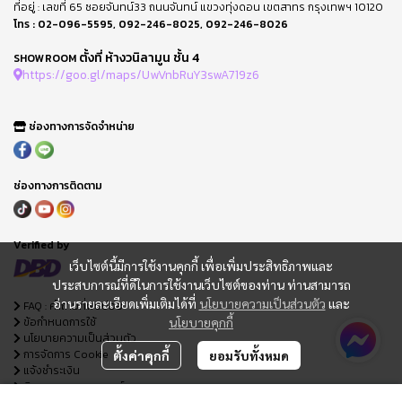
ที่อยู่ : เลขที่ 65 ซอยจันทน์33 ถนนจันทน์ แขวงทุ่งดอน เขตสาทร กรุงเทพฯ 10120
โทร :
02-096-5595
,
092-246-8025
,
092-246-8026
ตั้งที่ ห้างวนิลามูน ชั้น 4
SHOWROOM
https://goo.gl/maps/UwVnbRuY3swA719z6
ช่องทางการจัดจำหน่าย
ช่องทางการติดตาม
Verified by
เว็บไซต์นี้มีการใช้งานคุกกี้ เพื่อเพิ่มประสิทธิภาพและ
ประสบการณ์ที่ดีในการใช้งานเว็บไซต์ของท่าน ท่านสามารถ
อ่านรายละเอียดเพิ่มเติมได้ที่
นโยบายความเป็นส่วนตัว
และ
FAQ : คำถามที่พบบ่อย
ข้อกำหนดการใช้
นโยบายคุกกี้
นโยบายความเป็นส่วนตัว
การจัดการ Cookie
ตั้งค่าคุกกี้
ยอมรับทั้งหมด
แจ้งชำระเงิน
ติดตามสถานะออเดอร์