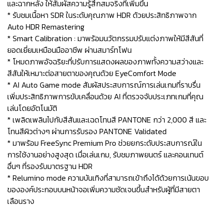
และฉากหลัง ให้สัมผัสความรู้สึกสมจริงที่เพิ่มขึ้น
* รับชมเนื้อหา SDR ในระดับคุณภาพ HDR ด้วยประสิทธิภาพจาก
Auto HDR Remastering
* Smart Calibration : มาพร้อมนวัตกรรมปรับแต่งภาพให้มีสีสันที่
ยอดเยี่ยมเหมือนมืออาชีพ ผ่านสมาร์ทโฟน
* โหมดภาพอัจฉริยะที่ปรับการแสดงผลของภาพทั้งความสว่างและ
สีสันให้เหมาะต่อสายตาของคุณด้วย EyeComfort Mode
* AI Auto Game mode สัมผัสประสบการณ์การเล่นเกมที่ราบรื่น
เพิ่มประสิทธิภาพการขับเคลื่อนด้วย AI ที่ตรวจจับประเภทเกมที่คุณ
เล่นโดยอัตโนมัติ
* เพลิดเพลินไปกับสีสันและเฉดโทนสี PANTONE กว่า 2,000 สี และ
โทนสีผิวต่างๆ ผ่านการรับรอง PANTONE Validated
* มาพร้อม FreeSync Premium Pro ช่วยยกระดับประสบการณ์ใน
การใช้งานอย่างสูงสุด เมื่อเล่นเกม, รับชมภาพยนตร์ และคอนเทนต์
อื่นๆ ที่รองรับมาตรฐาน HDR
* Relumino mode ความบันเทิงที่สามารถเข้าถึงได้ด้วยการเน้นขอบ
ขององค์ประกอบบนหน้าจอเพิ่มความชัดเจนขึ้นสำหรับผู้ที่มีสายตา
เลือนราง