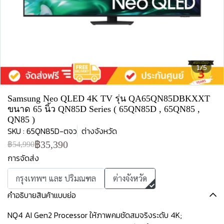
1/5
Samsung Neo QLED 4K TV รุ่น QA65QN85DBKXXT
ขนาด 65 นิ้ว QN85D Series ( 65QN85D , 65QN85 ,
QN85 )
SKU : 65QN85D-ตจว
ต่างจังหวัด
฿35,390
฿54,990
การจัดส่ง
กรุงเทพฯ และ ปริมณฑล
ต่างจังหวัด
คำอธิบายสินค้าแบบย่อ
NQ4 AI Gen2 Processor ให้ภาพคมชัดสมจริงระดับ 4K;