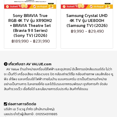
Sony BRAVIA True
Samsung Crystal UHD
RGB 4K TV รุ่น XR90M2
4K TV รุ่น UE800H
+ BRAVIA Theatre Set
(Samsung TV) (2026)
(Bravia 9 II Series)
฿9,990
-
฿29,490
(Sony TV) (2026)
฿189,990
-
฿231,990
เกี่ยวกับเรา AV VALUE.com
AV Value ร้านจำหน่ายเครื่องใช้ไฟฟ้า และอุปกรณ์ อิเล็กทรอนิกส์แบรนด์ดัง ไม่ว่า
จะ เป็นทีวี เครื่องเสียง กล้องวงจร ปิด กล้องถ่ายวีดีโอ กล้องถ่ายภาพ เลนส์กล้อง หู
ฟัง ลำโพง และเครื่องใช้ ไฟฟ้า ภายในบ้าน แบบครบครัน เราเป็นตัวแทนจำหน่าย
อย่างเป็นทางการ ในหลายยี่ห้อ และได้รับรองจากกรมพัฒนา ธุรกิจการค้า จัดส่ง
สินค้ารวดเร็ว เชื่อถือได้ และนโยบายการรับประกัน สินค้าที่ชัดเจน
ช่องทางการติดต่อ
บริษัท เอ วี แวลู จำกัด (สำนักงานใหญ่)
เลขประจำตัวผู้เสียภาษี : 0105543111885