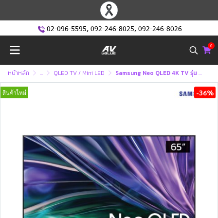
02-096-5595
,
092-246-8025
,
092-246-8026
0
หน้าหลัก
...
QLED TV / Mini LED
Samsung Neo QLED 4K TV รุ่น QA65QN85DBKXXT ขนาด 65 นิ้ว QN85D Series ( 65QN85D , 65QN85 , QN85 )
-36%
สินค้าใหม่