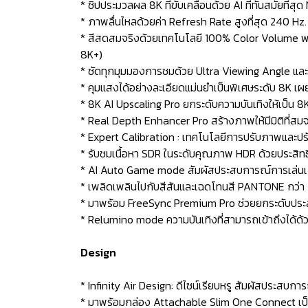
* ชิปประมวลผล 8K ที่ขับเคลื่อนด้วย AI ที่ทันสมัยที่
* ภาพลื่นไหลด้วยค่า Refresh Rate สูงที่สุด 240 
* สีสดสมจริงด้วยเทคโนโลยี 100% Color Volume พ
8K+)
* ชัดทุกมุมมองการชมด้วย Ultra Viewing Angle แล
* คุมแสงได้อย่างละเอียดแม่นยำเป็นพิเศษระดับ 8K เผ
* 8K AI Upscaling Pro ยกระดับความบันเทิงให้เป็น 
* Real Depth Enhancer Pro สร้างภาพให้มีมิติที่สมจริ
* Expert Calibration : เทคโนโลยีการปรับภาพและปรับ
* รับชมเนื้อหา SDR ในระดับคุณภาพ HDR ด้วยประส
* AI Auto Game mode สัมผัสประสบการณ์การเล่นเกมที่
* เพลิดเพลินไปกับสีสันและเฉดโทนสี PANTONE กว่า
* มาพร้อม FreeSync Premium Pro ช่วยยกระดับประสบ
* Relumino mode ความบันเทิงที่สามารถเข้าถึงได้ด้
Design
* Infinity Air Design: ดีไซน์เรียบหรู สัมผัสประสบการ
* มาพร้อมกล่อง Attachable Slim One Connect เป็น 