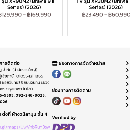
 รุ่น XR90M2 (Bravia 9 II
TV รุ่น XR30M2 (Bravia 3
Series) (2026)
Series) (2026)
฿129,990
-
฿169,990
฿23,490
-
฿60,99
การติดต่อ
ช่องทางการจัดจำหน่าย
วลู จำกัด (สำนักงานใหญ่)
ู้เสียภาษี : 0105543111885
ี่ 65 ซอยจันทน์33 ถนนจันทน์ แขวง
าทร กรุงเทพฯ 10120
ช่องทางการติดตาม
6-5595
,
092-246-8025
,
8026
ตั้งที่ ห้างวนิลามูน ชั้น 4
M
Verified by
oo.gl/maps/UwVnbRuY3sw