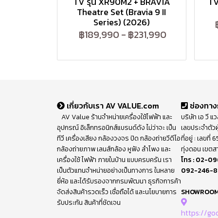
TV รุ่น XR90M2 + BRAVIA
TV
Theatre Set (Bravia 9 II
Series) (2026)
฿189,990
-
฿231,990
เกี่ยวกับเรา AV VALUE.com
ช่องทาง
AV Value ร้านจำหน่ายเครื่องใช้ไฟฟ้า และ
บริษัท เอ วี แ
อุปกรณ์ อิเล็กทรอนิกส์แบรนด์ดัง ไม่ว่าจะ เป็น
เลขประจำตัวผ
ทีวี เครื่องเสียง กล้องวงจร ปิด กล้องถ่ายวีดีโอ
ที่อยู่ : เลขท
กล้องถ่ายภาพ เลนส์กล้อง หูฟัง ลำโพง และ
ทุ่งดอน เขตส
เครื่องใช้ ไฟฟ้า ภายในบ้าน แบบครบครัน เรา
โทร :
02-09
เป็นตัวแทนจำหน่ายอย่างเป็นทางการ ในหลาย
092-246-
ยี่ห้อ และได้รับรองจากกรมพัฒนา ธุรกิจการค้า
จัดส่งสินค้ารวดเร็ว เชื่อถือได้ และนโยบายการ
SHOWROO
รับประกัน สินค้าที่ชัดเจน
https://g