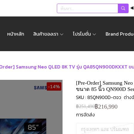
หน้าหลัก
สินค้าของเรา
โปรโมชั่น
Brand Produ
Order] Samsung Neo QLED 8K TV รุ่น QA85QN900DKXXT ขนาด 85 
[Pre-Order] Samsung N
-14%
ขนาด 85 นิ้ว QN900D Ser
SKU : 85QN900D-ตจว
ต่างจ
฿216,990
฿251,490
การจัดส่ง
กรุงเทพฯ และ ปริมณฑล