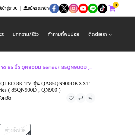
0
เข้าสู่ระบบ
สมัครสมาชิก
ct
บทความ/รีวิว
คำถามที่พบบ่อย
ติดต่อเรา
นิ้ว QN900D Series ( 85QN900D , QN900 )
eo QLED 8K TV รุ่น QA85QN900DKXXT
ies ( 85QN900D , QN900 )
ังหวัด
แชร์
ต่างจังหวัด