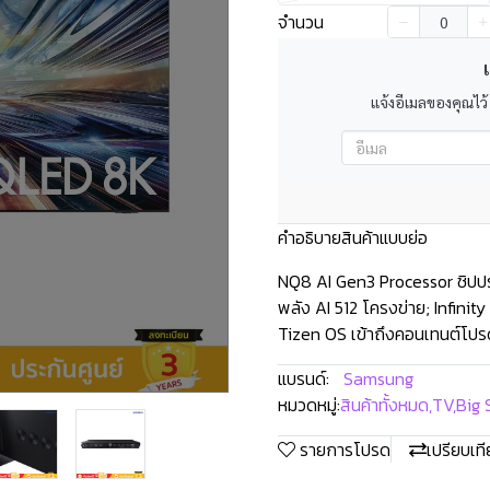
จำนวน
เ
แจ้งอีเมลของคุณไว้
คำอธิบายสินค้าแบบย่อ
NQ8 AI Gen3 Processor ชิปประ
พลัง AI 512 โครงข่าย; Infinit
Tizen OS เข้าถึงคอนเทนต์โป
แบรนด์:
Samsung
หมวดหมู่:
สินค้าทั้งหมด
,
TV
,
Big 
รายการโปรด
เปรียบเท