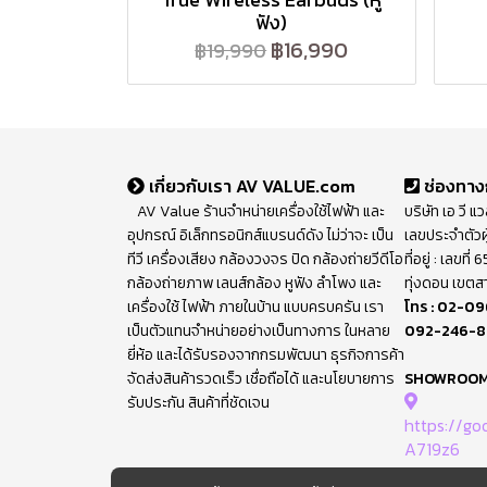
ฟัง)
฿16,990
฿19,990
เกี่ยวกับเรา AV VALUE.com
ช่องทาง
AV Value ร้านจำหน่ายเครื่องใช้ไฟฟ้า และ
บริษัท เอ วี แ
อุปกรณ์ อิเล็กทรอนิกส์แบรนด์ดัง ไม่ว่าจะ เป็น
เลขประจำตัวผ
ทีวี เครื่องเสียง กล้องวงจร ปิด กล้องถ่ายวีดีโอ
ที่อยู่ : เลขท
กล้องถ่ายภาพ เลนส์กล้อง หูฟัง ลำโพง และ
ทุ่งดอน เขตส
เครื่องใช้ ไฟฟ้า ภายในบ้าน แบบครบครัน เรา
โทร :
02-09
เป็นตัวแทนจำหน่ายอย่างเป็นทางการ ในหลาย
092-246-
ยี่ห้อ และได้รับรองจากกรมพัฒนา ธุรกิจการค้า
จัดส่งสินค้ารวดเร็ว เชื่อถือได้ และนโยบายการ
SHOWROO
รับประกัน สินค้าที่ชัดเจน
https://g
A719z6