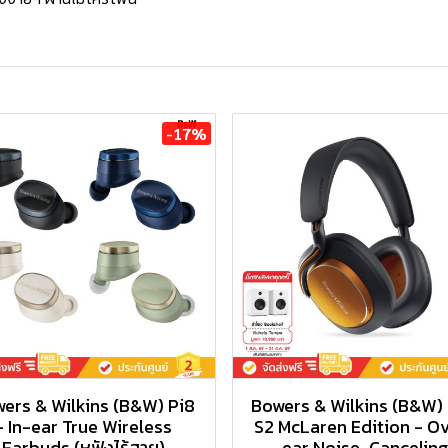
-17%
ers & Wilkins (B&W) Pi8
Bowers & Wilkins (B&W)
- In-ear True Wireless
S2 McLaren Edition - O
Earbuds (หูฟังไร้สาย)
ear Noise-Canceling