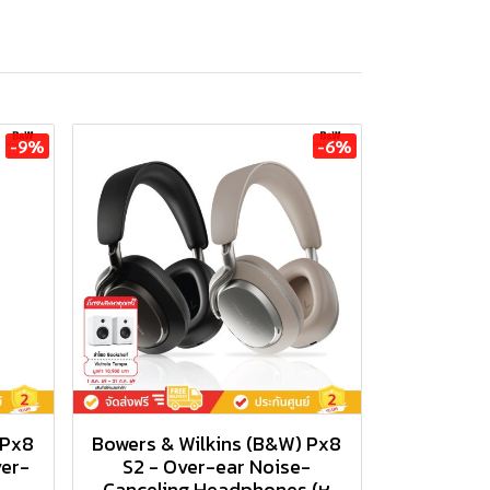
-9%
-6%
 Px8
Bowers & Wilkins (B&W) Px8
ver-
S2 - Over-ear Noise-
Canceling Headphones (หู