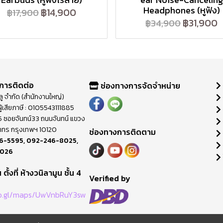
Headphones (หูฟัง)
฿14,900
฿17,900
฿31,900
฿34,900
การติดต่อ
ช่องทางการจัดจำหน่าย
วลู จำกัด (สำนักงานใหญ่)
ู้เสียภาษี : 0105543111885
ี่ 65 ซอยจันทน์33 ถนนจันทน์ แขวง
าทร กรุงเทพฯ 10120
ช่องทางการติดตาม
6-5595
,
092-246-8025
,
8026
ตั้งที่ ห้างวนิลามูน ชั้น 4
M
Verified by
oo.gl/maps/UwVnbRuY3sw