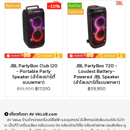
-10%
สินค้าขายดี
สินค้าใหม่
สินค้าขายดี
JBL PartyBox Club 120
JBL PartyBox 720 -
- Portable Party
Loudest Battery-
Speaker (ลำโพงปาร์ตี้
Powered JBL Speaker
แบบพกพา)
(ลำโพงปาร์ตี้แบบพกพา)
฿18,900
฿17,010
฿39,900
เกี่ยวกับเรา AV VALUE.com
AV Value ร้านจำหน่ายเครื่องใช้ไฟฟ้า และอุปกรณ์ อิเล็กทรอนิกส์แบรนด์ดัง ไม่ว่า
จะ เป็นทีวี เครื่องเสียง กล้องวงจร ปิด กล้องถ่ายวีดีโอ กล้องถ่ายภาพ เลนส์กล้อง หู