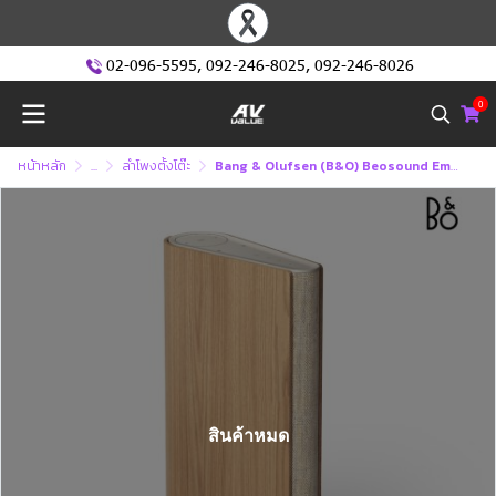
02-096-5595
,
092-246-8025
,
092-246-8026
0
หน้าหลัก
...
ลำโพงตั้งโต๊ะ
Bang & Olufsen (ฺB&O) Beosound Emerge - Compact WiFi Home Speaker (Gold Tone Alu/Light Oak) ลำโพงไร้สาย
สินค้าหมด