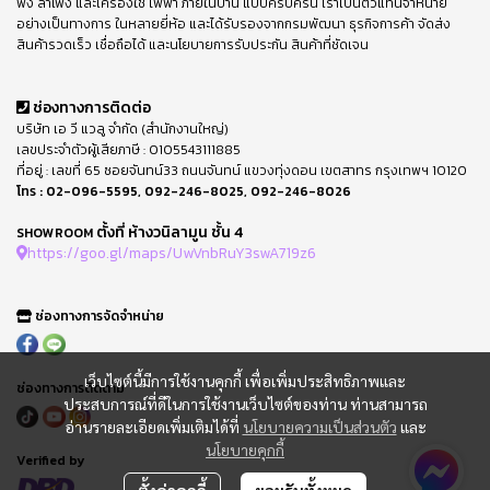
ฟัง ลำโพง และเครื่องใช้ ไฟฟ้า ภายในบ้าน แบบครบครัน เราเป็นตัวแทนจำหน่าย
อย่างเป็นทางการ ในหลายยี่ห้อ และได้รับรองจากกรมพัฒนา ธุรกิจการค้า จัดส่ง
สินค้ารวดเร็ว เชื่อถือได้ และนโยบายการรับประกัน สินค้าที่ชัดเจน
ช่องทางการติดต่อ
บริษัท เอ วี แวลู จำกัด (สำนักงานใหญ่)
เลขประจำตัวผู้เสียภาษี : 0105543111885
ที่อยู่ : เลขที่ 65 ซอยจันทน์33 ถนนจันทน์ แขวงทุ่งดอน เขตสาทร กรุงเทพฯ 10120
โทร :
02-096-5595
,
092-246-8025
,
092-246-8026
ตั้งที่ ห้างวนิลามูน ชั้น 4
SHOWROOM
https://goo.gl/maps/UwVnbRuY3swA719z6
ช่องทางการจัดจำหน่าย
เว็บไซต์นี้มีการใช้งานคุกกี้ เพื่อเพิ่มประสิทธิภาพและ
ช่องทางการติดตาม
ประสบการณ์ที่ดีในการใช้งานเว็บไซต์ของท่าน ท่านสามารถ
อ่านรายละเอียดเพิ่มเติมได้ที่
นโยบายความเป็นส่วนตัว
และ
นโยบายคุกกี้
Verified by